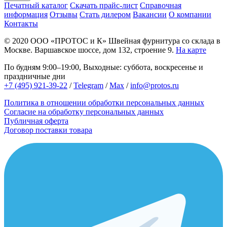
Печатный каталог
Скачать прайс-лист
Справочная
информация
Отзывы
Стать дилером
Вакансии
О компании
Контакты
© 2020
ООО «ПРОТОС и К»
Швейная фурнитура со склада в
Москве.
Варшавское шоссе, дом 132, строение 9.
На карте
По будням 9:00–19:00, Выходные: суббота, воскресенье и
праздничные дни
+7 (495) 921-39-22
/
Telegram
/
Max
/
info@protos.ru
Политика в отношении обработки персональных данных
Согласие на обработку персональных данных
Публичная оферта
Договор поставки товара