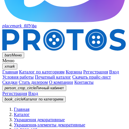
placemark_fill
Уфа
bars
Меню
Меню
xmark
Главная
Каталог по категориям
Корзина
Регистрация
Вход
Условия работы
Печатный каталог
Скачать прайс-лист
Скидки
Стать дилером
О компании
Контакты
person_crop_circle
Личный кабинет
Регистрация
Вход
book_circle
Каталог
по категориям
Главная
Каталог
Украшения декоративные
Украшения-элементы декоративные