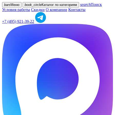
search
Поиск
bars
Меню
book_circle
Каталог
по категориям
Условия работы
Скидки
О компании
Контакты
+7 (495) 921-39-22