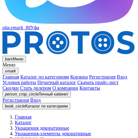
placemark_fill
Уфа
bars
Меню
Меню
xmark
Главная
Каталог по категориям
Корзина
Регистрация
Вход
Условия работы
Печатный каталог
Скачать прайс-лист
Скидки
Стать дилером
О компании
Контакты
person_crop_circle
Личный кабинет
Регистрация
Вход
book_circle
Каталог
по категориям
Главная
Каталог
Украшения декоративные
Украшения-элементы декоративные