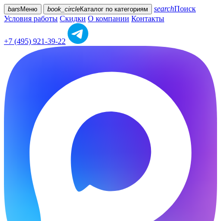
search
Поиск
bars
Меню
book_circle
Каталог
по категориям
Условия работы
Скидки
О компании
Контакты
+7 (495) 921-39-22