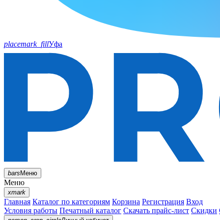
placemark_fill
Уфа
bars
Меню
Меню
xmark
Главная
Каталог по категориям
Корзина
Регистрация
Вход
Условия работы
Печатный каталог
Скачать прайс-лист
Скидки