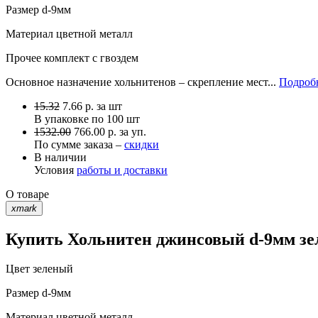
Размер
d-9мм
Материал
цветной металл
Прочее
комплект с гвоздем
Основное назначение хольнитенов – скрепление мест...
Подробн
15.32
7.66
р.
за шт
В упаковке по
100 шт
1532.00
766.00 р. за уп.
По сумме заказа –
скидки
В наличии
Условия
работы и доставки
О товаре
xmark
Купить Хольнитен джинсовый d-9мм зел
Цвет
зеленый
Размер
d-9мм
Материал
цветной металл