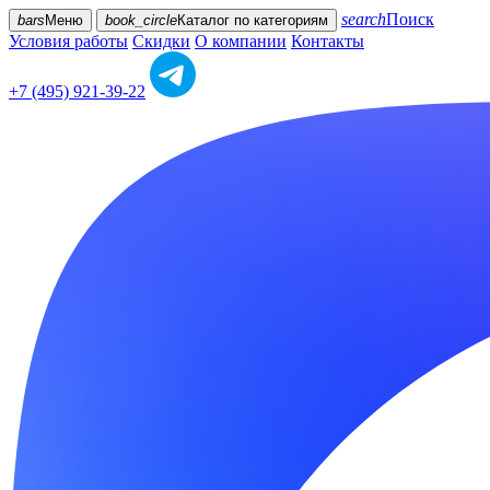
search
Поиск
bars
Меню
book_circle
Каталог
по категориям
Условия работы
Скидки
О компании
Контакты
+7 (495) 921-39-22