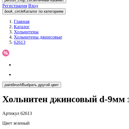
person_crop_circle
Личный кабинет
Регистрация
Вход
book_circle
Каталог
по категориям
Главная
Каталог
Хольнитены
Хольнитены джинсовые
62613
paintbrush
Выбрать другой цвет
Хольнитен джинсовый d-9мм 
Артикул
62613
Цвет
зеленый