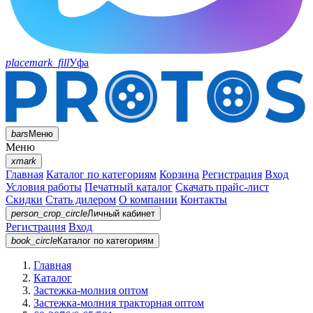
placemark_fill
Уфа
bars
Меню
Меню
xmark
Главная
Каталог по категориям
Корзина
Регистрация
Вход
Условия работы
Печатный каталог
Скачать прайс-лист
Скидки
Стать дилером
О компании
Контакты
person_crop_circle
Личный кабинет
Регистрация
Вход
book_circle
Каталог
по категориям
Главная
Каталог
Застежка-молния оптом
Застежка-молния тракторная оптом