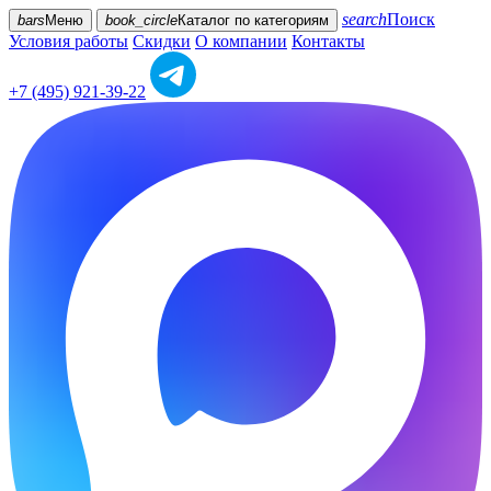
search
Поиск
bars
Меню
book_circle
Каталог
по категориям
Условия работы
Скидки
О компании
Контакты
+7 (495) 921-39-22