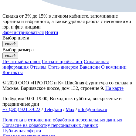
Скидка от 3% до 15%
в личном кабинете, запоминание
корзины
и
избранного
, а также удобная работа с несколькими
юр. и физ. лицами
Зарегистрироваться
Войти
Выбор цвета
xmark
Выбор размера
xmark
Печатный каталог
Скачать прайс-лист
Справочная
информация
Отзывы
Стать дилером
Вакансии
О компании
Контакты
© 2020
ООО «ПРОТОС и К»
Швейная фурнитура со склада в
Москве.
Варшавское шоссе, дом 132, строение 9.
На карте
По будням 9:00–19:00, Выходные: суббота, воскресенье и
праздничные дни
+7 (495) 921-39-22
/
Telegram
/
Max
/
info@protos.ru
Политика в отношении обработки персональных данных
Согласие на обработку персональных данных
Публичная оферта