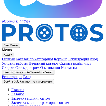
placemark_fill
Уфа
bars
Меню
Меню
xmark
Главная
Каталог по категориям
Корзина
Регистрация
Вход
Условия работы
Печатный каталог
Скачать прайс-лист
Скидки
Стать дилером
О компании
Контакты
person_crop_circle
Личный кабинет
Регистрация
Вход
book_circle
Каталог
по категориям
Главная
Каталог
Застежка-молния оптом
Застежка-молния тракторная оптом