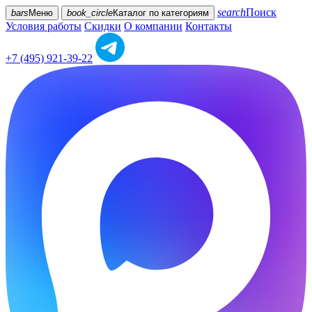
search
Поиск
bars
Меню
book_circle
Каталог
по категориям
Условия работы
Скидки
О компании
Контакты
+7 (495) 921-39-22