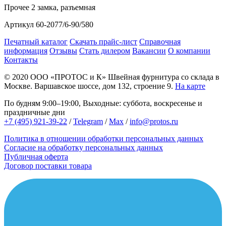
Прочее
2 замка, разъемная
Артикул
60-2077/6-90/580
Печатный каталог
Скачать прайс-лист
Справочная
информация
Отзывы
Стать дилером
Вакансии
О компании
Контакты
© 2020
ООО «ПРОТОС и К»
Швейная фурнитура со склада в
Москве.
Варшавское шоссе, дом 132, строение 9.
На карте
По будням 9:00–19:00, Выходные: суббота, воскресенье и
праздничные дни
+7 (495) 921-39-22
/
Telegram
/
Max
/
info@protos.ru
Политика в отношении обработки персональных данных
Согласие на обработку персональных данных
Публичная оферта
Договор поставки товара