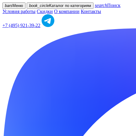
search
Поиск
bars
Меню
book_circle
Каталог
по категориям
Условия работы
Скидки
О компании
Контакты
+7 (495) 921-39-22