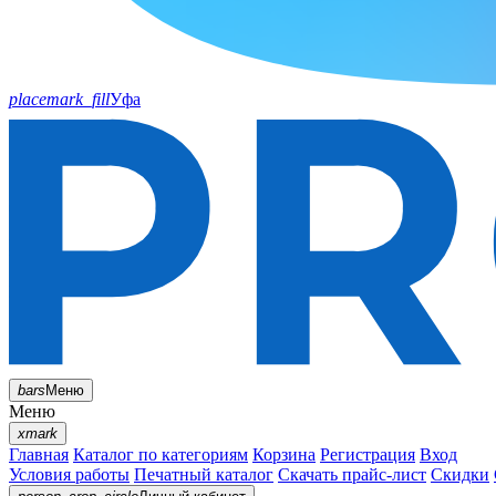
placemark_fill
Уфа
bars
Меню
Меню
xmark
Главная
Каталог по категориям
Корзина
Регистрация
Вход
Условия работы
Печатный каталог
Скачать прайс-лист
Скидки