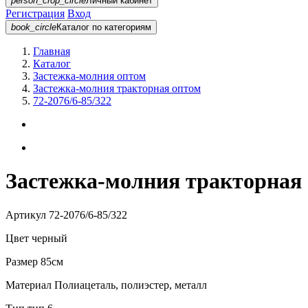
person_crop_circle
Личный кабинет
Регистрация
Вход
book_circle
Каталог
по категориям
Главная
Каталог
Застежка-молния оптом
Застежка-молния тракторная оптом
72-2076/6-85/322
Застежка-молния тракторная 
Артикул
72-2076/6-85/322
Цвет
черный
Размер
85см
Материал
Полиацеталь, полиэстер, металл