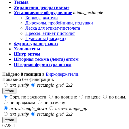
Тесьма
Украшения декоративные
Установочное оборудование
minus_rectangle
Биркодержатели
Дыроколы, пробойники, подушки
Леска для этикет-пистолета
Прессы, этикет-пистолет
Пуансоны (насадки)
Фурнитура под заказ
Хольнитены
Шнур оптом
Шторная тесьма (лента) оптом
Шторная фурнитура оптом
Найдено
8 позиции
в
Биркодержатели
.
Показано без фильтрации.
text_justify
rectangle_grid_2x2
return
Сорт. по важности
по новизне
по цене
по наим.
по продажам
по размеру
arrowtriangle_down
arrowtriangle_up
text_justify
rectangle_grid_2x2
return
6728-1