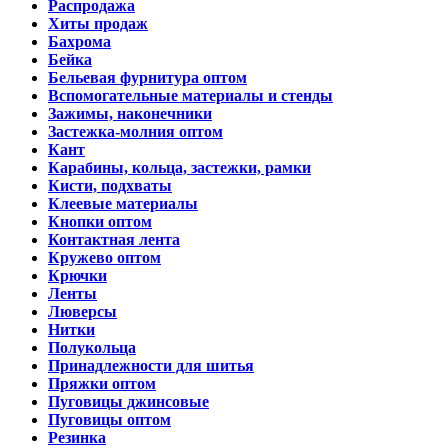
Распродажа
Хиты продаж
Бахрома
Бейка
Бельевая фурнитура оптом
Вспомогательные материалы и стенды
Зажимы, наконечники
Застежка-молния оптом
Кант
Карабины, кольца, застежки, рамки
Кисти, подхваты
Клеевые материалы
Кнопки оптом
Контактная лента
Кружево оптом
Крючки
Ленты
Люверсы
Нитки
Полукольца
Принадлежности для шитья
Пряжки оптом
Пуговицы джинсовые
Пуговицы оптом
Резинка