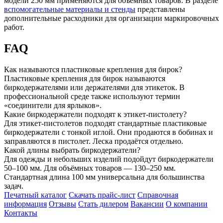
модели 250 мм применяются для объёмных товаров. В разделе
вспомогательные материалы и стенды
представлены
дополнительные расходники для организации маркировочных
работ.
FAQ
Как называются пластиковые крепления для бирок?
Пластиковые крепления для бирок называются
биркодержателями или держателями для этикеток. В
профессиональной среде также используют термин
«соединители для ярлыков».
Какие биркодержатели подходят к этикет-пистолету?
Для этикет-пистолетов подходят стандартные пластиковые
биркодержатели с тонкой иглой. Они продаются в бобинах и
заправляются в пистолет. Леска продаётся отдельно.
Какой длины выбрать биркодержатели?
Для одежды и небольших изделий подойдут биркодержатели
50–100 мм. Для объёмных товаров — 130–250 мм.
Стандартная длина 100 мм универсальна для большинства
задач.
Печатный каталог
Скачать прайс-лист
Справочная
информация
Отзывы
Стать дилером
Вакансии
О компании
Контакты