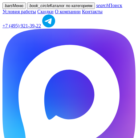
search
Поиск
bars
Меню
book_circle
Каталог
по категориям
Условия работы
Скидки
О компании
Контакты
+7 (495) 921-39-22