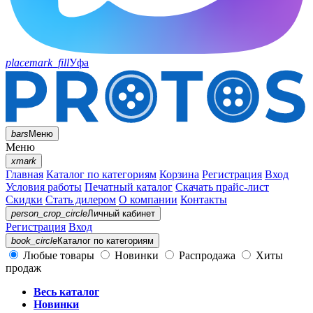
placemark_fill
Уфа
bars
Меню
Меню
xmark
Главная
Каталог по категориям
Корзина
Регистрация
Вход
Условия работы
Печатный каталог
Скачать прайс-лист
Скидки
Стать дилером
О компании
Контакты
person_crop_circle
Личный кабинет
Регистрация
Вход
book_circle
Каталог
по категориям
Любые товары
Новинки
Распродажа
Хиты
продаж
Весь каталог
Новинки