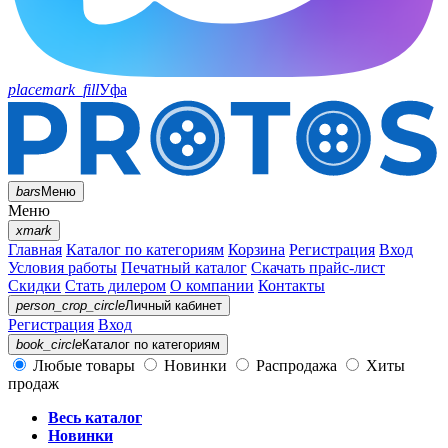
placemark_fill
Уфа
bars
Меню
Меню
xmark
Главная
Каталог по категориям
Корзина
Регистрация
Вход
Условия работы
Печатный каталог
Скачать прайс-лист
Скидки
Стать дилером
О компании
Контакты
person_crop_circle
Личный кабинет
Регистрация
Вход
book_circle
Каталог
по категориям
Любые товары
Новинки
Распродажа
Хиты
продаж
Весь каталог
Новинки