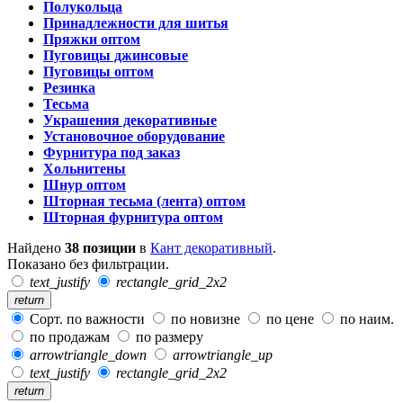
Полукольца
Принадлежности для шитья
Пряжки оптом
Пуговицы джинсовые
Пуговицы оптом
Резинка
Тесьма
Украшения декоративные
Установочное оборудование
Фурнитура под заказ
Хольнитены
Шнур оптом
Шторная тесьма (лента) оптом
Шторная фурнитура оптом
Найдено
38 позиции
в
Кант декоративный
.
Показано без фильтрации.
text_justify
rectangle_grid_2x2
return
Сорт. по важности
по новизне
по цене
по наим.
по продажам
по размеру
arrowtriangle_down
arrowtriangle_up
text_justify
rectangle_grid_2x2
return