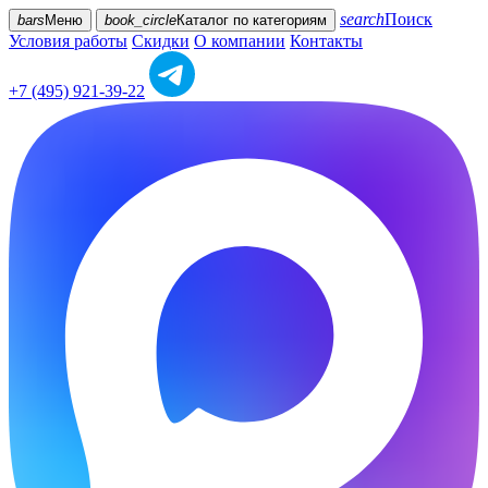
search
Поиск
bars
Меню
book_circle
Каталог
по категориям
Условия работы
Скидки
О компании
Контакты
+7 (495) 921-39-22