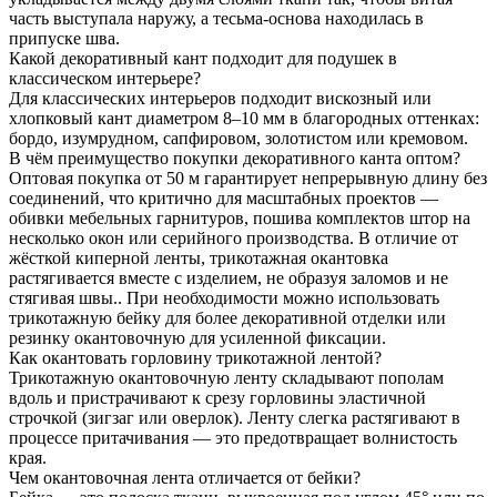
часть выступала наружу, а тесьма-основа находилась в
припуске шва.
Какой декоративный кант подходит для подушек в
классическом интерьере?
Для классических интерьеров подходит вискозный или
хлопковый кант диаметром 8–10 мм в благородных оттенках:
бордо, изумрудном, сапфировом, золотистом или кремовом.
В чём преимущество покупки декоративного канта оптом?
Оптовая покупка от 50 м гарантирует непрерывную длину без
соединений, что критично для масштабных проектов —
обивки мебельных гарнитуров, пошива комплектов штор на
несколько окон или серийного производства. В отличие от
жёсткой киперной ленты, трикотажная окантовка
растягивается вместе с изделием, не образуя заломов и не
стягивая швы.. При необходимости можно использовать
трикотажную бейку для более декоративной отделки или
резинку окантовочную для усиленной фиксации.
Как окантовать горловину трикотажной лентой?
Трикотажную окантовочную ленту складывают пополам
вдоль и пристрачивают к срезу горловины эластичной
строчкой (зигзаг или оверлок). Ленту слегка растягивают в
процессе притачивания — это предотвращает волнистость
края.
Чем окантовочная лента отличается от бейки?