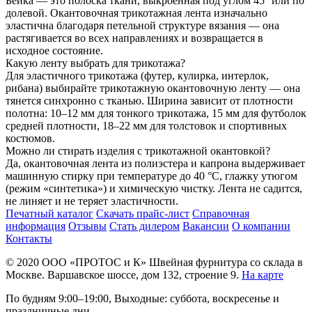
Бейка — это полоска ткани, выкроенная под углом 45° или по
долевой. Окантовочная трикотажная лента изначально
эластична благодаря петельной структуре вязания — она
растягивается во всех направлениях и возвращается в
исходное состояние.
Какую ленту выбрать для трикотажа?
Для эластичного трикотажа (футер, кулирка, интерлок,
рибана) выбирайте трикотажную окантовочную ленту — она
тянется синхронно с тканью. Ширина зависит от плотности
полотна: 10–12 мм для тонкого трикотажа, 15 мм для футболок
средней плотности, 18–22 мм для толстовок и спортивных
костюмов.
Можно ли стирать изделия с трикотажной окантовкой?
Да, окантовочная лента из полиэстера и капрона выдерживает
машинную стирку при температуре до 40 °C, глажку утюгом
(режим «синтетика») и химическую чистку. Лента не садится,
не линяет и не теряет эластичности.
Печатный каталог
Скачать прайс-лист
Справочная
информация
Отзывы
Стать дилером
Вакансии
О компании
Контакты
© 2020
ООО «ПРОТОС и К»
Швейная фурнитура со склада в
Москве.
Варшавское шоссе, дом 132, строение 9.
На карте
По будням 9:00–19:00, Выходные: суббота, воскресенье и
праздничные дни