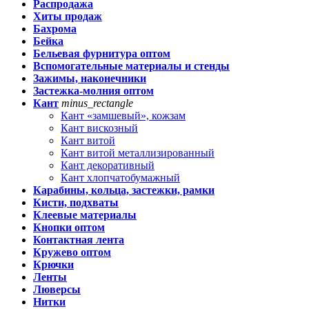
Распродажа
Хиты продаж
Бахрома
Бейка
Бельевая фурнитура оптом
Вспомогательные материалы и стенды
Зажимы, наконечники
Застежка-молния оптом
Кант
minus_rectangle
Кант «замшевый», кожзам
Кант вискозный
Кант витой
Кант витой металлизированный
Кант декоративный
Кант хлопчатобумажный
Карабины, кольца, застежки, рамки
Кисти, подхваты
Клеевые материалы
Кнопки оптом
Контактная лента
Кружево оптом
Крючки
Ленты
Люверсы
Нитки