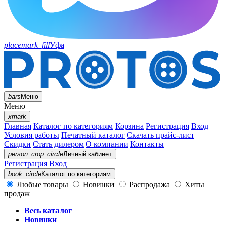
placemark_fill
Уфа
bars
Меню
Меню
xmark
Главная
Каталог по категориям
Корзина
Регистрация
Вход
Условия работы
Печатный каталог
Скачать прайс-лист
Скидки
Стать дилером
О компании
Контакты
person_crop_circle
Личный кабинет
Регистрация
Вход
book_circle
Каталог
по категориям
Любые товары
Новинки
Распродажа
Хиты
продаж
Весь каталог
Новинки