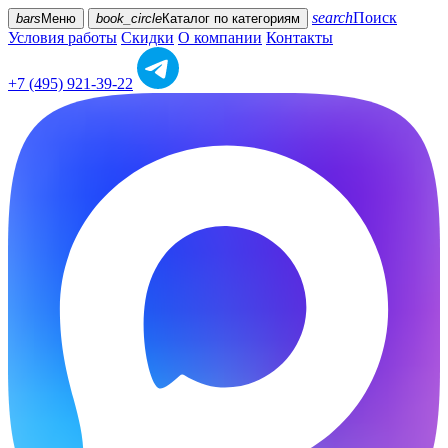
search
Поиск
bars
Меню
book_circle
Каталог
по категориям
Условия работы
Скидки
О компании
Контакты
+7 (495) 921-39-22