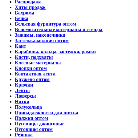
Распродажа
Хиты продаж
Бахрома
Бейка
Бельевая фурнитура оптом
Вспомогательные материалы и стенды
Зажимы, наконечники
Застежка-молния оптом
Кант
Карабины, кольца, застежки, рамки
Кисти, подхваты
Клеевые материалы
Кнопки оптом
Контактная лента
Кружево оптом
Крючки
Ленты
Люверсы
Нитки
Полукольца
Принадлежности для шитья
Пряжки оптом
Пуговицы джинсовые
Пуговицы оптом
Резинка