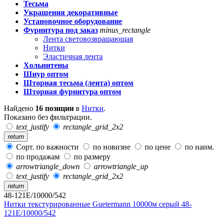
Тесьма
Украшения декоративные
Установочное оборудование
Фурнитура под заказ
minus_rectangle
Лента световозвращающая
Нитки
Эластичная лента
Хольнитены
Шнур оптом
Шторная тесьма (лента) оптом
Шторная фурнитура оптом
Найдено
16 позиции
в
Нитки
.
Показано без фильтрации.
text_justify
rectangle_grid_2x2
return
Сорт. по важности
по новизне
по цене
по наим.
по продажам
по размеру
arrowtriangle_down
arrowtriangle_up
text_justify
rectangle_grid_2x2
return
48-121E/10000/542
Нитки текстурированные Guetermann 10000м серый 48-
121E/10000/542