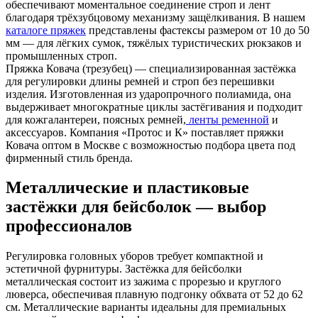
обеспечивают моментальное соединение строп и лент
благодаря трёхзубцовому механизму защёлкивания. В нашем
каталоге пряжек
представлены фастексы размером от 10 до 50
мм — для лёгких сумок, тяжёлых туристических рюкзаков и
промышленных строп.
Пряжка Ковача (трезубец) — специализированная застёжка
для регулировки длины ремней и строп без перешивки
изделия. Изготовленная из ударопрочного полиамида, она
выдерживает многократные циклы застёгивания и подходит
для кожгалантереи, поясных ремней,
ленты ременной
и
аксессуаров. Компания «Протос и К» поставляет пряжки
Ковача оптом в Москве с возможностью подбора цвета под
фирменный стиль бренда.
Металлические и пластиковые
застёжки для бейсболок — выбор
профессионалов
Регулировка головных уборов требует компактной и
эстетичной фурнитуры. Застёжка для бейсболки
металлическая состоит из зажима с прорезью и круглого
люверса, обеспечивая плавную подгонку обхвата от 52 до 62
см. Металлические варианты идеальны для премиальных