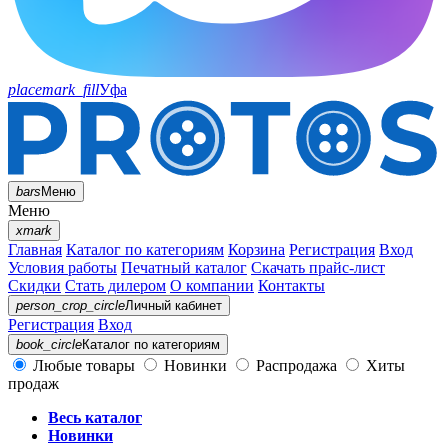
placemark_fill
Уфа
bars
Меню
Меню
xmark
Главная
Каталог по категориям
Корзина
Регистрация
Вход
Условия работы
Печатный каталог
Скачать прайс-лист
Скидки
Стать дилером
О компании
Контакты
person_crop_circle
Личный кабинет
Регистрация
Вход
book_circle
Каталог
по категориям
Любые товары
Новинки
Распродажа
Хиты
продаж
Весь каталог
Новинки