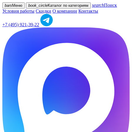
search
Поиск
bars
Меню
book_circle
Каталог
по категориям
Условия работы
Скидки
О компании
Контакты
+7 (495) 921-39-22