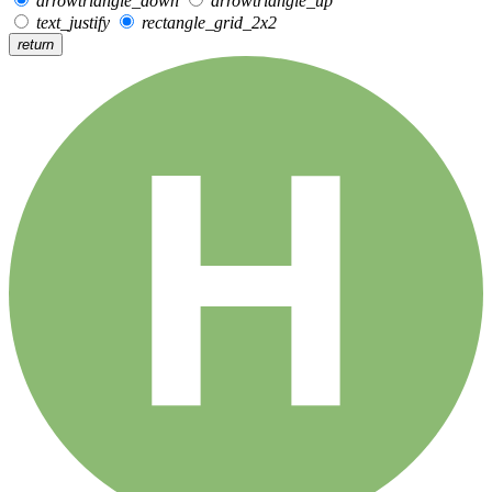
arrowtriangle_down
arrowtriangle_up
text_justify
rectangle_grid_2x2
return