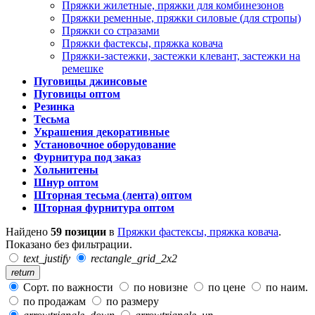
Пряжки жилетные, пряжки для комбинезонов
Пряжки ременные, пряжки силовые (для стропы)
Пряжки со стразами
Пряжки фастексы, пряжка ковача
Пряжки-застежки, застежки клевант, застежки на
ремешке
Пуговицы джинсовые
Пуговицы оптом
Резинка
Тесьма
Украшения декоративные
Установочное оборудование
Фурнитура под заказ
Хольнитены
Шнур оптом
Шторная тесьма (лента) оптом
Шторная фурнитура оптом
Найдено
59 позиции
в
Пряжки фастексы, пряжка ковача
.
Показано без фильтрации.
text_justify
rectangle_grid_2x2
return
Сорт. по важности
по новизне
по цене
по наим.
по продажам
по размеру