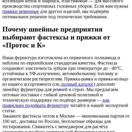
коллекций кепок и snapback, пластиковые — для массового
производства спортивных головных уборов. Если вам нужны
пряжки ременные
для других изделий, мы подберём
оптимальное решение под технические требования.
Почему швейные предприятия
выбирают фастексы и пряжки от
«Протос и К»
Наша фурнитура изготовлена из первичного полиамида и
нейлона по европейским стандартам качества. Фастексы
сохраняют эластичность зубцов при температуре до −40°C,
устойчивы к УФ-излучению, автомобильному топливу и
органическим растворителям. Пряжка-рамка и пряжка-кольцо
из нашего ассортимента (см.
полный каталог
) дополнят
линейку фурнитуры для ремней и строп. Мы предлагаем
оптовые поставки с гибкой ценовой политикой и
техническую поддержку по подбору размеров —
как
правильно подобрать фурнитуру
читайте в нашей экспертной
статье.
Закажите фастексы оптом в Москве — минимальная партия от
100 шт., доставка по России, бесплатные образцы для
тестирования. Свяжитесь с менеджером для расчёта
стоимости и подбора оптимальной фурнитуры под ваш