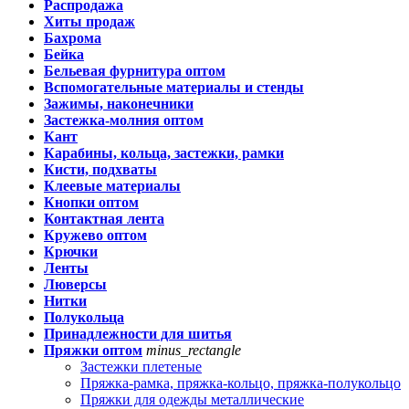
Распродажа
Хиты продаж
Бахрома
Бейка
Бельевая фурнитура оптом
Вспомогательные материалы и стенды
Зажимы, наконечники
Застежка-молния оптом
Кант
Карабины, кольца, застежки, рамки
Кисти, подхваты
Клеевые материалы
Кнопки оптом
Контактная лента
Кружево оптом
Крючки
Ленты
Люверсы
Нитки
Полукольца
Принадлежности для шитья
Пряжки оптом
minus_rectangle
Застежки плетеные
Пряжка-рамка, пряжка-кольцо, пряжка-полукольцо
Пряжки для одежды металлические