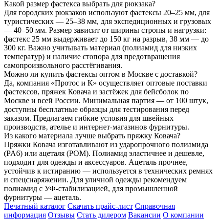
Какой размер фастекса выбрать для рюкзака?
Для городских рюкзаков используют фастексы 20–25 мм, для
туристических — 25–38 мм, для экспедиционных и грузовых
— 40–50 мм. Размер зависит от ширины стропы и нагрузки:
фастекс 25 мм выдерживает до 150 кг на разрыв, 38 мм — до
300 кг. Важно учитывать материал (полиамид для низких
температур) и наличие стопора для предотвращения
самопроизвольного расстёгивания.
Можно ли купить фастексы оптом в Москве с доставкой?
Да, компания «Протос и К» осуществляет оптовые поставки
фастексов, пряжек Ковача и застёжек для бейсболок по
Москве и всей России. Минимальная партия — от 100 штук,
доступны бесплатные образцы для тестирования перед
заказом. Предлагаем гибкие условия для швейных
производств, ателье и интернет-магазинов фурнитуры.
Из какого материала лучше выбрать пряжку Ковача?
Пряжки Ковача изготавливают из ударопрочного полиамида
(PA6) или ацеталя (POM). Полиамид эластичнее и дешевле,
подходит для одежды и аксессуаров. Ацеталь прочнее,
устойчив к истиранию — используется в технических ремнях
и спецснаряжении. Для уличной одежды рекомендуем
полиамид с УФ-стабилизацией, для промышленной
фурнитуры — ацеталь.
Печатный каталог
Скачать прайс-лист
Справочная
информация
Отзывы
Стать дилером
Вакансии
О компании