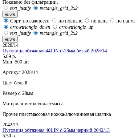
Показано без фильтрации.
text_justify
rectangle_grid_2x2
return
Сорт. по важности
по новизне
по цене
по наим.
arrowtriangle_down
arrowtriangle_up
text_justify
rectangle_grid_2x2
return
2028/14
Пуговица обтяжная 44LIN d-28мм белый 2028/14
5.89 р.
Мин. 500 шт
Артикул
2028/14
Цвет
белый
Размер
d-28мм
Материал
металл/пластмасса
Прочее
пластмассовая ножка/алюминиевая шляпка
2042/13
Пуговица обтяжная 40LIN d-25мм черный 2042/13
5.50 р.