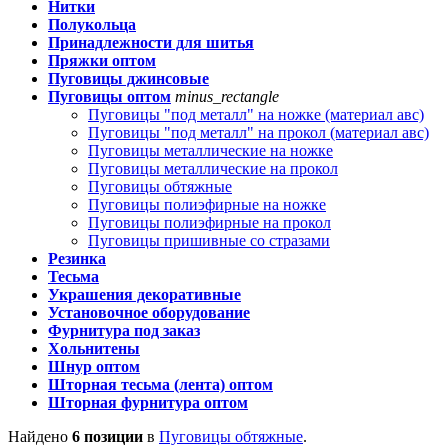
Нитки
Полукольца
Принадлежности для шитья
Пряжки оптом
Пуговицы джинсовые
Пуговицы оптом
minus_rectangle
Пуговицы "под металл" на ножке (материал авс)
Пуговицы "под металл" на прокол (материал авс)
Пуговицы металлические на ножке
Пуговицы металлические на прокол
Пуговицы обтяжные
Пуговицы полиэфирные на ножке
Пуговицы полиэфирные на прокол
Пуговицы пришивные со стразами
Резинка
Тесьма
Украшения декоративные
Установочное оборудование
Фурнитура под заказ
Хольнитены
Шнур оптом
Шторная тесьма (лента) оптом
Шторная фурнитура оптом
Найдено
6 позиции
в
Пуговицы обтяжные
.