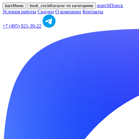
search
Поиск
bars
Меню
book_circle
Каталог
по категориям
Условия работы
Скидки
О компании
Контакты
+7 (495) 921-39-22