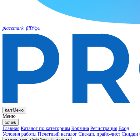
placemark_fill
Уфа
bars
Меню
Меню
xmark
Главная
Каталог по категориям
Корзина
Регистрация
Вход
Условия работы
Печатный каталог
Скачать прайс-лист
Скидки