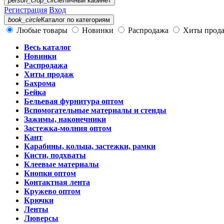
person_crop_circle
Личный кабинет
Регистрация
Вход
book_circle
Каталог
по категориям
Любые товары
Новинки
Распродажа
Хиты прод
Весь каталог
Новинки
Распродажа
Хиты продаж
Бахрома
Бейка
Бельевая фурнитура оптом
Вспомогательные материалы и стенды
Зажимы, наконечники
Застежка-молния оптом
Кант
Карабины, кольца, застежки, рамки
Кисти, подхваты
Клеевые материалы
Кнопки оптом
Контактная лента
Кружево оптом
Крючки
Ленты
Люверсы