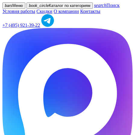
search
Поиск
bars
Меню
book_circle
Каталог
по категориям
Условия работы
Скидки
О компании
Контакты
+7 (495) 921-39-22