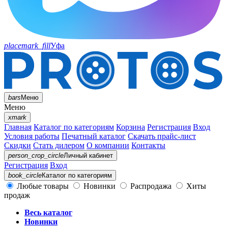
placemark_fill
Уфа
bars
Меню
Меню
xmark
Главная
Каталог по категориям
Корзина
Регистрация
Вход
Условия работы
Печатный каталог
Скачать прайс-лист
Скидки
Стать дилером
О компании
Контакты
person_crop_circle
Личный кабинет
Регистрация
Вход
book_circle
Каталог
по категориям
Любые товары
Новинки
Распродажа
Хиты
продаж
Весь каталог
Новинки