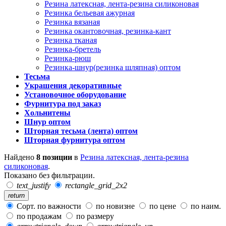
Резина латексная, лента-резина силиконовая
Резинка бельевая ажурная
Резинка вязаная
Резинка окантовочная, резинка-кант
Резинка тканая
Резинка-бретель
Резинка-рюш
Резинка-шнур(резинка шляпная) оптом
Тесьма
Украшения декоративные
Установочное оборудование
Фурнитура под заказ
Хольнитены
Шнур оптом
Шторная тесьма (лента) оптом
Шторная фурнитура оптом
Найдено
8 позиции
в
Резина латексная, лента-резина
силиконовая
.
Показано без фильтрации.
text_justify
rectangle_grid_2x2
return
Сорт. по важности
по новизне
по цене
по наим.
по продажам
по размеру