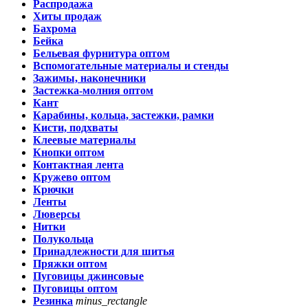
Распродажа
Хиты продаж
Бахрома
Бейка
Бельевая фурнитура оптом
Вспомогательные материалы и стенды
Зажимы, наконечники
Застежка-молния оптом
Кант
Карабины, кольца, застежки, рамки
Кисти, подхваты
Клеевые материалы
Кнопки оптом
Контактная лента
Кружево оптом
Крючки
Ленты
Люверсы
Нитки
Полукольца
Принадлежности для шитья
Пряжки оптом
Пуговицы джинсовые
Пуговицы оптом
Резинка
minus_rectangle