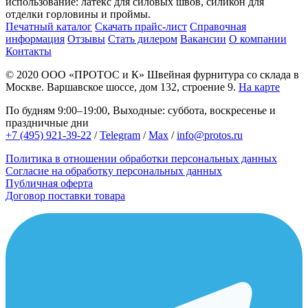
использование: латекс для силовых швов, силикон для
отделки горловины и проймы.
Печатный каталог
Скачать прайс-лист
Справочная
информация
Отзывы
Стать дилером
Вакансии
О компании
Контакты
© 2020
ООО «ПРОТОС и К»
Швейная фурнитура со склада в
Москве.
Варшавское шоссе, дом 132, строение 9.
На карте
По будням 9:00–19:00, Выходные: суббота, воскресенье и
праздничные дни
+7 (495) 921-39-22
/
Telegram
/
Max
/
info@protos.ru
Политика в отношении обработки персональных данных
Согласие на обработку персональных данных
Публичная оферта
Договор поставки товара