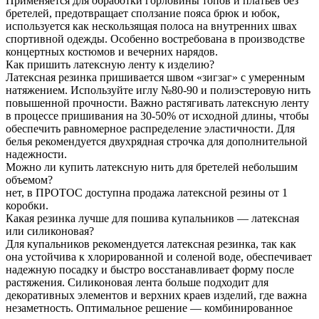
Применяется для обработки горловины топов и платьев без
бретелей, предотвращает сползание пояса брюк и юбок,
используется как нескользящая полоса на внутренних швах
спортивной одежды. Особенно востребована в производстве
концертных костюмов и вечерних нарядов.
Как пришить латексную ленту к изделию?
Латексная резинка пришивается швом «зигзаг» с умеренным
натяжением. Используйте иглу №80-90 и полиэстеровую нить
повышенной прочности. Важно растягивать латексную ленту
в процессе пришивания на 30-50% от исходной длины, чтобы
обеспечить равномерное распределение эластичности. Для
белья рекомендуется двухрядная строчка для дополнительной
надежности.
Можно ли купить латексную нить для бретелей небольшим
объемом?
нет, в ПРОТОС доступна продажа латексной резины от 1
коробки.
Какая резинка лучше для пошива купальников — латексная
или силиконовая?
Для купальников рекомендуется латексная резинка, так как
она устойчива к хлорированной и соленой воде, обеспечивает
надежную посадку и быстро восстанавливает форму после
растяжения. Силиконовая лента больше подходит для
декоративных элементов и верхних краев изделий, где важна
незаметность. Оптимальное решение — комбинированное