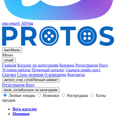
placemark_fill
Уфа
bars
Меню
Меню
xmark
Главная
Каталог по категориям
Корзина
Регистрация
Вход
Условия работы
Печатный каталог
Скачать прайс-лист
Скидки
Стать дилером
О компании
Контакты
person_crop_circle
Личный кабинет
Регистрация
Вход
book_circle
Каталог
по категориям
Любые товары
Новинки
Распродажа
Хиты
продаж
Весь каталог
Новинки