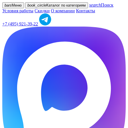
search
Поиск
bars
Меню
book_circle
Каталог
по категориям
Условия работы
Скидки
О компании
Контакты
+7 (495) 921-39-22