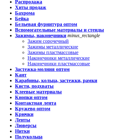
Распродажа
Хиты продаж
Бахрома
Бейка
Бельевая фурнитура оптом
Вспомогательные материалы и стенды
Зажимы, наконечники
minus_rectangle
Зажим сорочечный
Зажимы металлические
Зажимы пластмассовые
Наконечники металлические
Наконечники пластмассовые
Застежка-молния оптом
Кант
Карабины, кольца, застежки, рамки
Кисти, подхваты
Клеевые материалы
Кнопки оптом
Контактная лента
Кружево оптом
Крючки
Ленты
Люверсы
Нитки
Полукольца