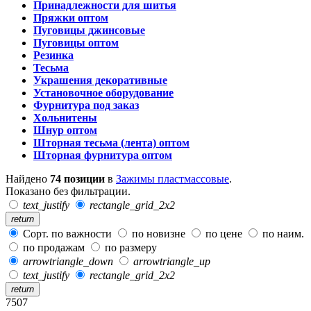
Принадлежности для шитья
Пряжки оптом
Пуговицы джинсовые
Пуговицы оптом
Резинка
Тесьма
Украшения декоративные
Установочное оборудование
Фурнитура под заказ
Хольнитены
Шнур оптом
Шторная тесьма (лента) оптом
Шторная фурнитура оптом
Найдено
74 позиции
в
Зажимы пластмассовые
.
Показано без фильтрации.
text_justify
rectangle_grid_2x2
return
Сорт. по важности
по новизне
по цене
по наим.
по продажам
по размеру
arrowtriangle_down
arrowtriangle_up
text_justify
rectangle_grid_2x2
return
7507