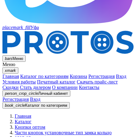
placemark_fill
Уфа
bars
Меню
Меню
xmark
Главная
Каталог по категориям
Корзина
Регистрация
Вход
Условия работы
Печатный каталог
Скачать прайс-лист
Скидки
Стать дилером
О компании
Контакты
person_crop_circle
Личный кабинет
Регистрация
Вход
book_circle
Каталог
по категориям
Главная
Каталог
Кнопки оптом
Части кнопок установочные тип замка кольцо