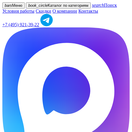
search
Поиск
bars
Меню
book_circle
Каталог
по категориям
Условия работы
Скидки
О компании
Контакты
+7 (495) 921-39-22