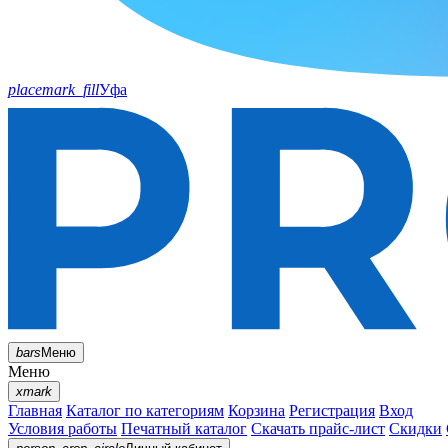
placemark_fill
Уфа
bars
Меню
Меню
xmark
Главная
Каталог по категориям
Корзина
Регистрация
Вход
Условия работы
Печатный каталог
Скачать прайс-лист
Скидки