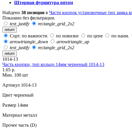
Шторная фурнитура оптом
Найдено
38 позиции
в
Части кнопок установочные тип замка к
Показано без фильтрации.
text_justify
rectangle_grid_2x2
return
Сорт. по важности
по новизне
по цене
по наим.
arrowtriangle_down
arrowtriangle_up
text_justify
rectangle_grid_2x2
return
1014-13
Часть кнопки, тип кольцо 14мм черненый 1014-13
1.65 р.
Мин. 100 шт
Артикул
1014-13
Цвет
черненый
Размер
14мм
Материал
металл
Прочее
часть (D)