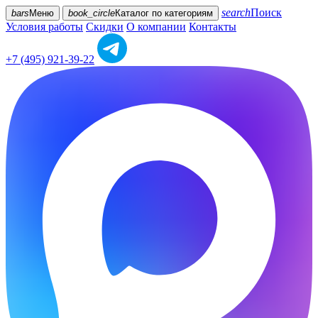
search
Поиск
bars
Меню
book_circle
Каталог
по категориям
Условия работы
Скидки
О компании
Контакты
+7 (495) 921-39-22