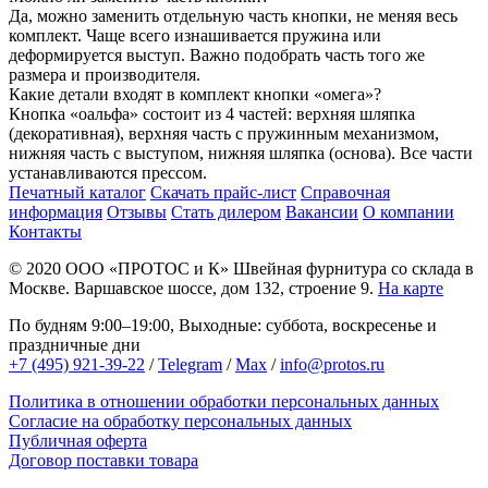
Да, можно заменить отдельную часть кнопки, не меняя весь
комплект. Чаще всего изнашивается пружина или
деформируется выступ. Важно подобрать часть того же
размера и производителя.
Какие детали входят в комплект кнопки «омега»?
Кнопка «оальфа» состоит из 4 частей: верхняя шляпка
(декоративная), верхняя часть с пружинным механизмом,
нижняя часть с выступом, нижняя шляпка (основа). Все части
устанавливаются прессом.
Печатный каталог
Скачать прайс-лист
Справочная
информация
Отзывы
Стать дилером
Вакансии
О компании
Контакты
© 2020
ООО «ПРОТОС и К»
Швейная фурнитура со склада в
Москве.
Варшавское шоссе, дом 132, строение 9.
На карте
По будням 9:00–19:00, Выходные: суббота, воскресенье и
праздничные дни
+7 (495) 921-39-22
/
Telegram
/
Max
/
info@protos.ru
Политика в отношении обработки персональных данных
Согласие на обработку персональных данных
Публичная оферта
Договор поставки товара