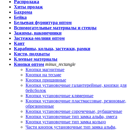
Распродажа
Хиты продаж
Бахрома
Бейка
Бельевая фурнитура оптом
Вспомогательные материалы и стенды
Зажимы, наконечники
Застежка-молния оптом
Кант
Карабины, кольца, застежки, рамки
Кисти, подхваты
Клеевые материалы
Кнопки оптом
minus_rectangle
Кнопки магнитные
Кнопки на тесьме
Кнопки пришивные
Кнопки установочные галантерейные, кнопки для
бейсболок
Кнопки установочные клямерные
Кнопки установочные пластмассовые, резиновые,
обрезиненные
Кнопки установочные сорочечные, рубашечные
Кнопки установочные тип замка альфа, омега
Кнопки установочные тип замка кольцо
Части кнопок установочные тип замка альфа,