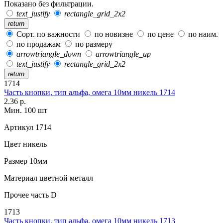
Показано без фильтрации.
text_justify
rectangle_grid_2x2
return
Сорт. по важности
по новизне
по цене
по наим.
по продажам
по размеру
arrowtriangle_down
arrowtriangle_up
text_justify
rectangle_grid_2x2
return
1714
Часть кнопки, тип альфа, омега 10мм никель 1714
2.36 р.
Мин. 100 шт
Артикул
1714
Цвет
никель
Размер
10мм
Материал
цветной металл
Прочее
часть D
1713
Часть кнопки, тип альфа, омега 10мм никель 1713