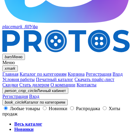
placemark_fill
Уфа
bars
Меню
Меню
xmark
Главная
Каталог по категориям
Корзина
Регистрация
Вход
Условия работы
Печатный каталог
Скачать прайс-лист
Скидки
Стать дилером
О компании
Контакты
person_crop_circle
Личный кабинет
Регистрация
Вход
book_circle
Каталог
по категориям
Любые товары
Новинки
Распродажа
Хиты
продаж
Весь каталог
Новинки