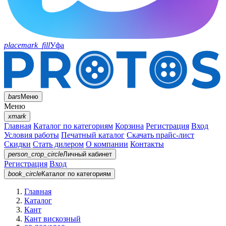
placemark_fill
Уфа
bars
Меню
Меню
xmark
Главная
Каталог по категориям
Корзина
Регистрация
Вход
Условия работы
Печатный каталог
Скачать прайс-лист
Скидки
Стать дилером
О компании
Контакты
person_crop_circle
Личный кабинет
Регистрация
Вход
book_circle
Каталог
по категориям
Главная
Каталог
Кант
Кант вискозный