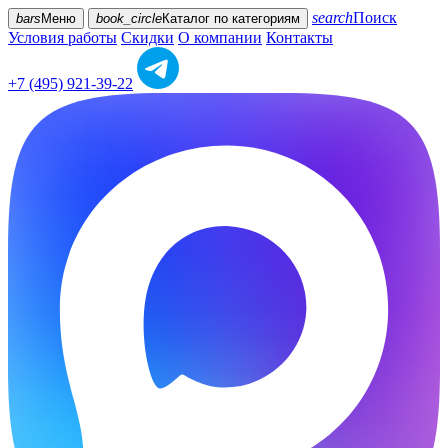
search
Поиск
bars
Меню
book_circle
Каталог
по категориям
Условия работы
Скидки
О компании
Контакты
+7 (495) 921-39-22