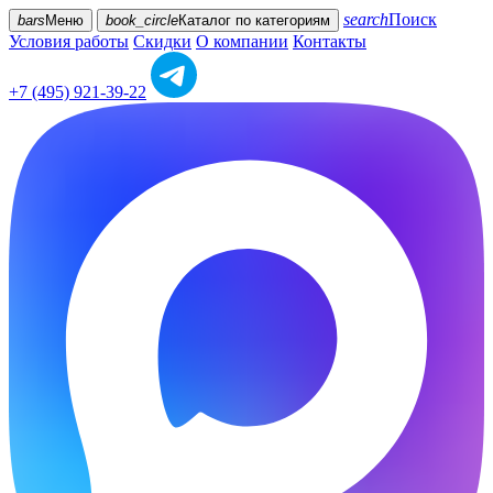
search
Поиск
bars
Меню
book_circle
Каталог
по категориям
Условия работы
Скидки
О компании
Контакты
+7 (495) 921-39-22