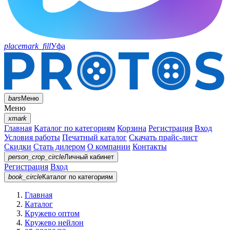
placemark_fill
Уфа
bars
Меню
Меню
xmark
Главная
Каталог по категориям
Корзина
Регистрация
Вход
Условия работы
Печатный каталог
Скачать прайс-лист
Скидки
Стать дилером
О компании
Контакты
person_crop_circle
Личный кабинет
Регистрация
Вход
book_circle
Каталог
по категориям
Главная
Каталог
Кружево оптом
Кружево нейлон