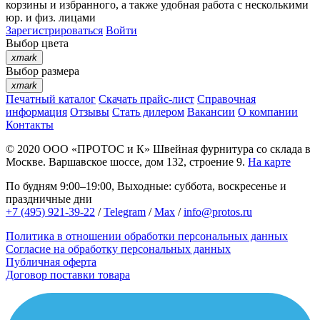
корзины
и
избранного
, а также удобная работа с несколькими
юр. и физ. лицами
Зарегистрироваться
Войти
Выбор цвета
xmark
Выбор размера
xmark
Печатный каталог
Скачать прайс-лист
Справочная
информация
Отзывы
Стать дилером
Вакансии
О компании
Контакты
© 2020
ООО «ПРОТОС и К»
Швейная фурнитура со склада в
Москве.
Варшавское шоссе, дом 132, строение 9.
На карте
По будням 9:00–19:00, Выходные: суббота, воскресенье и
праздничные дни
+7 (495) 921-39-22
/
Telegram
/
Max
/
info@protos.ru
Политика в отношении обработки персональных данных
Согласие на обработку персональных данных
Публичная оферта
Договор поставки товара