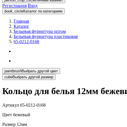
person_crop_circle
Личный кабинет
Регистрация
Вход
book_circle
Каталог
по категориям
Главная
Каталог
Бельевая фурнитура оптом
Бельевая фурнитура пластиковая
65-0212-0168
paintbrush
Выбрать другой цвет
cube
Выбрать другой размер
Кольцо для белья 12мм бежев
Артикул
65-0212-0168
Цвет
бежевый
Размер
12мм