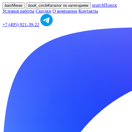
search
Поиск
bars
Меню
book_circle
Каталог
по категориям
Условия работы
Скидки
О компании
Контакты
+7 (495) 921-39-22