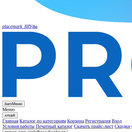
placemark_fill
Уфа
bars
Меню
Меню
xmark
Главная
Каталог по категориям
Корзина
Регистрация
Вход
Условия работы
Печатный каталог
Скачать прайс-лист
Скидки