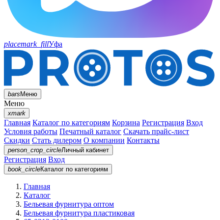
placemark_fill
Уфа
bars
Меню
Меню
xmark
Главная
Каталог по категориям
Корзина
Регистрация
Вход
Условия работы
Печатный каталог
Скачать прайс-лист
Скидки
Стать дилером
О компании
Контакты
person_crop_circle
Личный кабинет
Регистрация
Вход
book_circle
Каталог
по категориям
Главная
Каталог
Бельевая фурнитура оптом
Бельевая фурнитура пластиковая