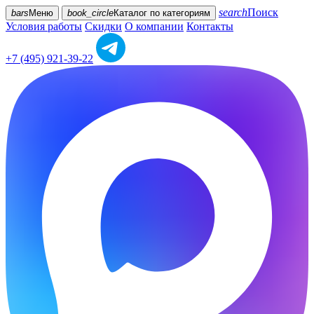
search
Поиск
bars
Меню
book_circle
Каталог
по категориям
Условия работы
Скидки
О компании
Контакты
+7 (495) 921-39-22