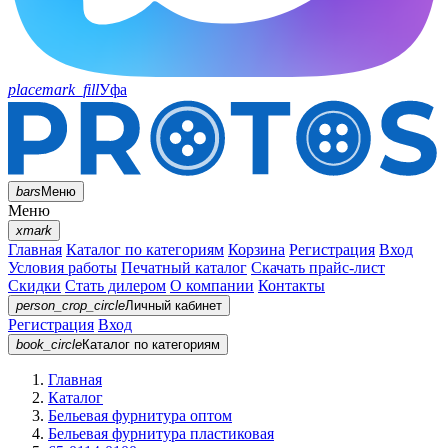
placemark_fill
Уфа
bars
Меню
Меню
xmark
Главная
Каталог по категориям
Корзина
Регистрация
Вход
Условия работы
Печатный каталог
Скачать прайс-лист
Скидки
Стать дилером
О компании
Контакты
person_crop_circle
Личный кабинет
Регистрация
Вход
book_circle
Каталог
по категориям
Главная
Каталог
Бельевая фурнитура оптом
Бельевая фурнитура пластиковая