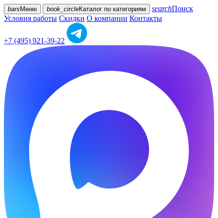
search
Поиск
bars
Меню
book_circle
Каталог
по категориям
Условия работы
Скидки
О компании
Контакты
+7 (495) 921-39-22