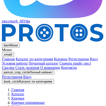
placemark_fill
Уфа
bars
Меню
Меню
xmark
Главная
Каталог по категориям
Корзина
Регистрация
Вход
Условия работы
Печатный каталог
Скачать прайс-лист
Скидки
Стать дилером
О компании
Контакты
person_crop_circle
Личный кабинет
Регистрация
Вход
book_circle
Каталог
по категориям
Главная
Каталог
Крючки
Крючки пришивные