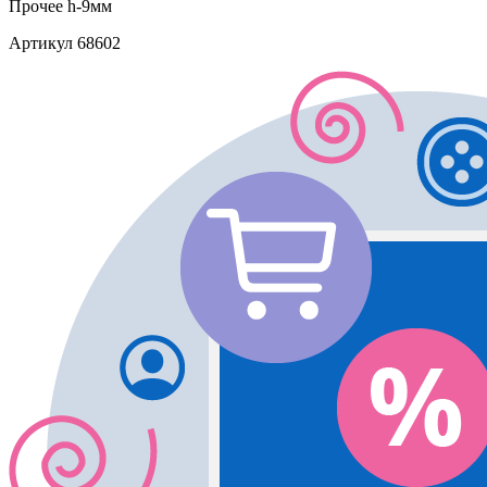
Прочее
h-9мм
Артикул
68602