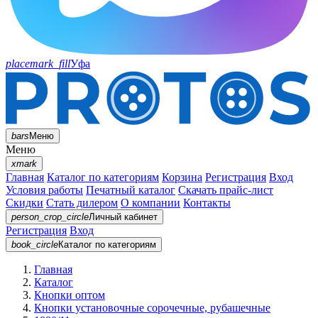
placemark_fill
Уфа
bars
Меню
Меню
xmark
Главная
Каталог по категориям
Корзина
Регистрация
Вход
Условия работы
Печатный каталог
Скачать прайс-лист
Скидки
Стать дилером
О компании
Контакты
person_crop_circle
Личный кабинет
Регистрация
Вход
book_circle
Каталог
по категориям
Главная
Каталог
Кнопки оптом
Кнопки установочные сорочечные, рубашечные