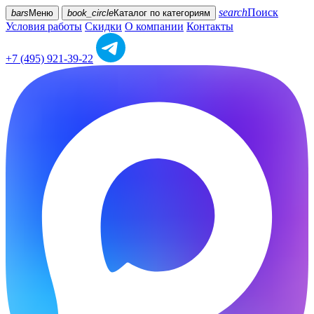
search
Поиск
bars
Меню
book_circle
Каталог
по категориям
Условия работы
Скидки
О компании
Контакты
+7 (495) 921-39-22