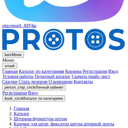
placemark_fill
Уфа
bars
Меню
Меню
xmark
Главная
Каталог по категориям
Корзина
Регистрация
Вход
Условия работы
Печатный каталог
Скачать прайс-лист
Скидки
Стать дилером
О компании
Контакты
person_crop_circle
Личный кабинет
Регистрация
Вход
book_circle
Каталог
по категориям
Главная
Каталог
Шторная фурнитура оптом
Крючки для штор, фиксатор шнура шторной ленты