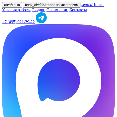
search
Поиск
bars
Меню
book_circle
Каталог
по категориям
Условия работы
Скидки
О компании
Контакты
+7 (495) 921-39-22