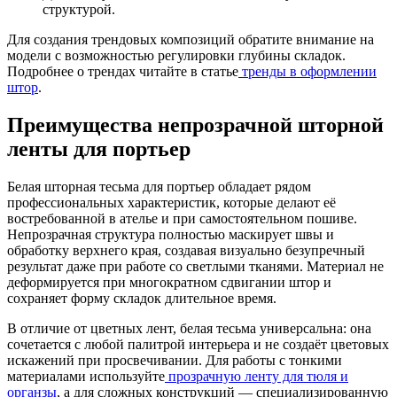
структурой.
Для создания трендовых композиций обратите внимание на
модели с возможностью регулировки глубины складок.
Подробнее о трендах читайте в статье
тренды в оформлении
штор
.
Преимущества непрозрачной шторной
ленты для портьер
Белая шторная тесьма для портьер обладает рядом
профессиональных характеристик, которые делают её
востребованной в ателье и при самостоятельном пошиве.
Непрозрачная структура полностью маскирует швы и
обработку верхнего края, создавая визуально безупречный
результат даже при работе со светлыми тканями. Материал не
деформируется при многократном сдвигании штор и
сохраняет форму складок длительное время.
В отличие от цветных лент, белая тесьма универсальна: она
сочетается с любой палитрой интерьера и не создаёт цветовых
искажений при просвечивании. Для работы с тонкими
материалами используйте
прозрачную ленту для тюля и
органзы
, а для сложных конструкций — специализированную