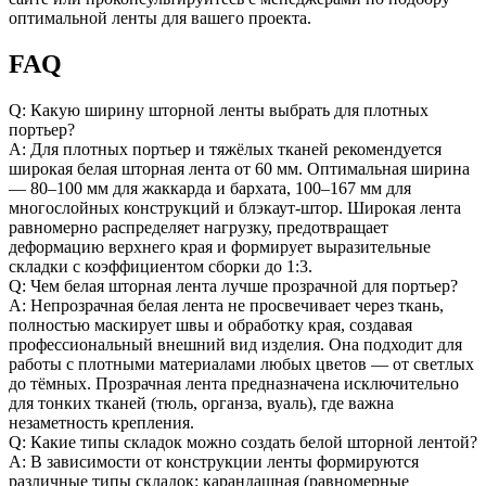
оптимальной ленты для вашего проекта.
FAQ
Q: Какую ширину шторной ленты выбрать для плотных
портьер?
A: Для плотных портьер и тяжёлых тканей рекомендуется
широкая белая шторная лента от 60 мм. Оптимальная ширина
— 80–100 мм для жаккарда и бархата, 100–167 мм для
многослойных конструкций и блэкаут-штор. Широкая лента
равномерно распределяет нагрузку, предотвращает
деформацию верхнего края и формирует выразительные
складки с коэффициентом сборки до 1:3.
Q: Чем белая шторная лента лучше прозрачной для портьер?
A: Непрозрачная белая лента не просвечивает через ткань,
полностью маскирует швы и обработку края, создавая
профессиональный внешний вид изделия. Она подходит для
работы с плотными материалами любых цветов — от светлых
до тёмных. Прозрачная лента предназначена исключительно
для тонких тканей (тюль, органза, вуаль), где важна
незаметность крепления.
Q: Какие типы складок можно создать белой шторной лентой?
A: В зависимости от конструкции ленты формируются
различные типы складок: карандашная (равномерные