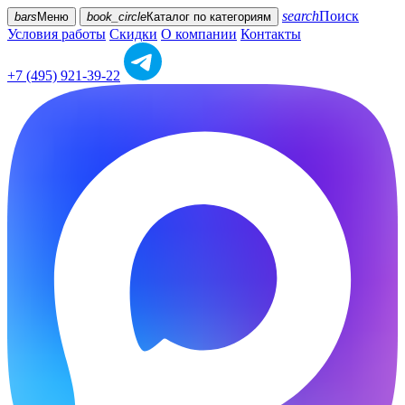
search
Поиск
bars
Меню
book_circle
Каталог
по категориям
Условия работы
Скидки
О компании
Контакты
+7 (495) 921-39-22