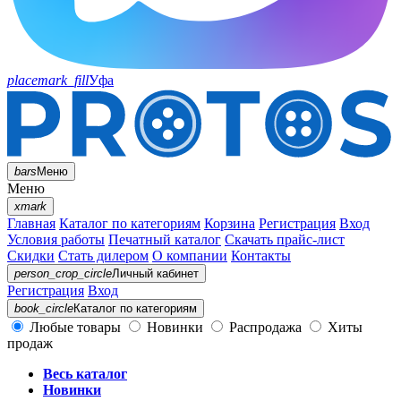
placemark_fill
Уфа
bars
Меню
Меню
xmark
Главная
Каталог по категориям
Корзина
Регистрация
Вход
Условия работы
Печатный каталог
Скачать прайс-лист
Скидки
Стать дилером
О компании
Контакты
person_crop_circle
Личный кабинет
Регистрация
Вход
book_circle
Каталог
по категориям
Любые товары
Новинки
Распродажа
Хиты
продаж
Весь каталог
Новинки