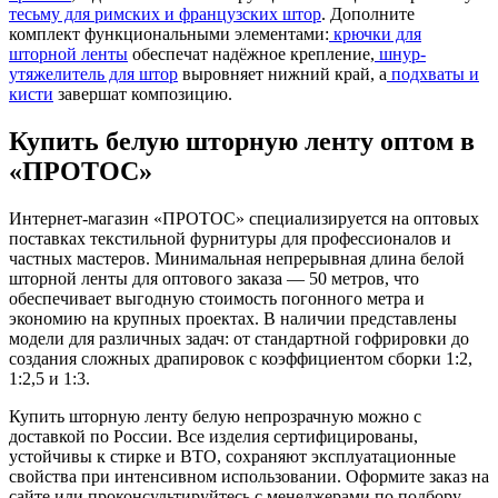
тесьму для римских и французских штор
. Дополните
комплект функциональными элементами:
крючки для
шторной ленты
обеспечат надёжное крепление,
шнур-
утяжелитель для штор
выровняет нижний край, а
подхваты и
кисти
завершат композицию.
Купить белую шторную ленту оптом в
«ПРОТОС»
Интернет-магазин «ПРОТОС» специализируется на оптовых
поставках текстильной фурнитуры для профессионалов и
частных мастеров. Минимальная непрерывная длина белой
шторной ленты для оптового заказа — 50 метров, что
обеспечивает выгодную стоимость погонного метра и
экономию на крупных проектах. В наличии представлены
модели для различных задач: от стандартной гофрировки до
создания сложных драпировок с коэффициентом сборки 1:2,
1:2,5 и 1:3.
Купить шторную ленту белую непрозрачную можно с
доставкой по России. Все изделия сертифицированы,
устойчивы к стирке и ВТО, сохраняют эксплуатационные
свойства при интенсивном использовании. Оформите заказ на
сайте или проконсультируйтесь с менеджерами по подбору