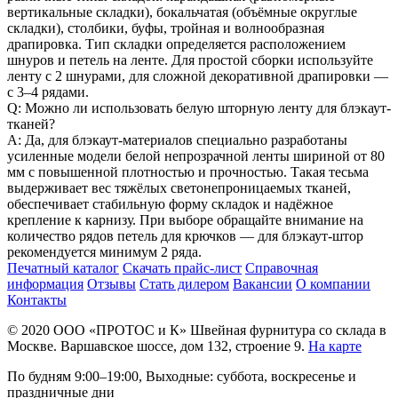
вертикальные складки), бокальчатая (объёмные округлые
складки), столбики, буфы, тройная и волнообразная
драпировка. Тип складки определяется расположением
шнуров и петель на ленте. Для простой сборки используйте
ленту с 2 шнурами, для сложной декоративной драпировки —
с 3–4 рядами.
Q: Можно ли использовать белую шторную ленту для блэкаут-
тканей?
A: Да, для блэкаут-материалов специально разработаны
усиленные модели белой непрозрачной ленты шириной от 80
мм с повышенной плотностью и прочностью. Такая тесьма
выдерживает вес тяжёлых светонепроницаемых тканей,
обеспечивает стабильную форму складок и надёжное
крепление к карнизу. При выборе обращайте внимание на
количество рядов петель для крючков — для блэкаут-штор
рекомендуется минимум 2 ряда.
Печатный каталог
Скачать прайс-лист
Справочная
информация
Отзывы
Стать дилером
Вакансии
О компании
Контакты
© 2020
ООО «ПРОТОС и К»
Швейная фурнитура со склада в
Москве.
Варшавское шоссе, дом 132, строение 9.
На карте
По будням 9:00–19:00, Выходные: суббота, воскресенье и
праздничные дни