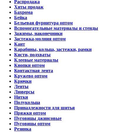
Распродажа
Хиты продаж
Бахрома
Бейка
Бельевая фурнитура оптом
Вспомогательные материалы и стенды
Зажимы, наконечники
Застежка-молния оптом
Кант
Карабины, кольца, застежки, рамки
Кисти, подхваты
Клеевые материалы
Кнопки оптом
Контактная лента
Кружево оптом
Крючки
Ленты
Люверсы
Нитки
Полукольца
Принадлежности для шитья
Пряжки оптом
Пуговицы джинсовые
Пуговицы оптом
Резинка