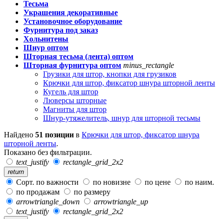
Тесьма
Украшения декоративные
Установочное оборудование
Фурнитура под заказ
Хольнитены
Шнур оптом
Шторная тесьма (лента) оптом
Шторная фурнитура оптом
minus_rectangle
Грузики для штор, кнопки для грузиков
Крючки для штор, фиксатор шнура шторной ленты
Кугель для штор
Люверсы шторные
Магниты для штор
Шнур-утяжелитель, шнур для шторной тесьмы
Найдено
51 позиции
в
Крючки для штор, фиксатор шнура
шторной ленты
.
Показано без фильтрации.
text_justify
rectangle_grid_2x2
return
Сорт. по важности
по новизне
по цене
по наим.
по продажам
по размеру
arrowtriangle_down
arrowtriangle_up
text_justify
rectangle_grid_2x2