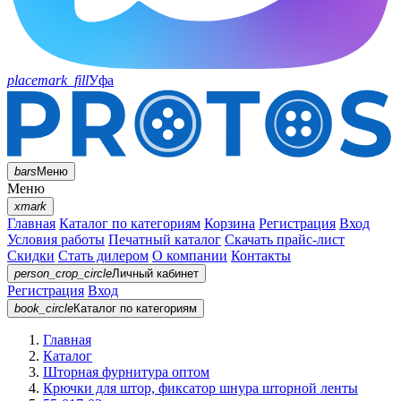
placemark_fill
Уфа
bars
Меню
Меню
xmark
Главная
Каталог по категориям
Корзина
Регистрация
Вход
Условия работы
Печатный каталог
Скачать прайс-лист
Скидки
Стать дилером
О компании
Контакты
person_crop_circle
Личный кабинет
Регистрация
Вход
book_circle
Каталог
по категориям
Главная
Каталог
Шторная фурнитура оптом
Крючки для штор, фиксатор шнура шторной ленты