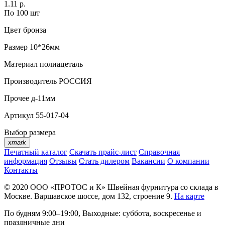
1.11 р.
По 100 шт
Цвет
бронза
Размер
10*26мм
Материал
полиацеталь
Производитель
РОССИЯ
Прочее
д-11мм
Артикул
55-017-04
Выбор размера
xmark
Печатный каталог
Скачать прайс-лист
Справочная
информация
Отзывы
Стать дилером
Вакансии
О компании
Контакты
© 2020
ООО «ПРОТОС и К»
Швейная фурнитура со склада в
Москве.
Варшавское шоссе, дом 132, строение 9.
На карте
По будням 9:00–19:00, Выходные: суббота, воскресенье и
праздничные дни