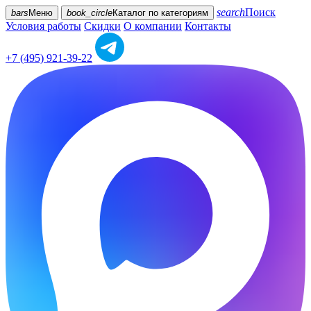
search
Поиск
bars
Меню
book_circle
Каталог
по категориям
Условия работы
Скидки
О компании
Контакты
+7 (495) 921-39-22