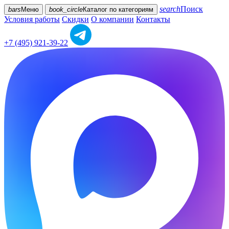
search
Поиск
bars
Меню
book_circle
Каталог
по категориям
Условия работы
Скидки
О компании
Контакты
+7 (495) 921-39-22