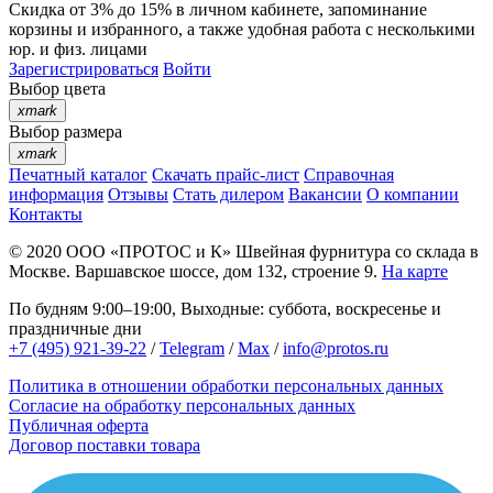
Скидка от 3% до 15%
в личном кабинете, запоминание
корзины
и
избранного
, а также удобная работа с несколькими
юр. и физ. лицами
Зарегистрироваться
Войти
Выбор цвета
xmark
Выбор размера
xmark
Печатный каталог
Скачать прайс-лист
Справочная
информация
Отзывы
Стать дилером
Вакансии
О компании
Контакты
© 2020
ООО «ПРОТОС и К»
Швейная фурнитура со склада в
Москве.
Варшавское шоссе, дом 132, строение 9.
На карте
По будням 9:00–19:00, Выходные: суббота, воскресенье и
праздничные дни
+7 (495) 921-39-22
/
Telegram
/
Max
/
info@protos.ru
Политика в отношении обработки персональных данных
Согласие на обработку персональных данных
Публичная оферта
Договор поставки товара