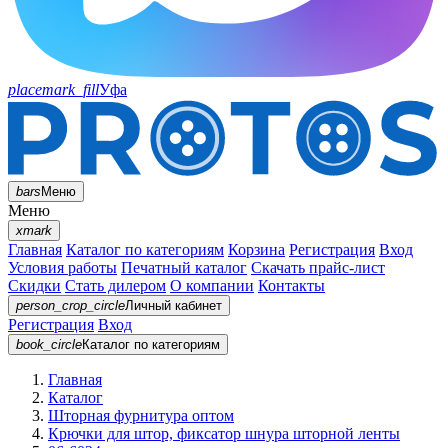
placemark_fill
Уфа
bars
Меню
Меню
xmark
Главная
Каталог по категориям
Корзина
Регистрация
Вход
Условия работы
Печатный каталог
Скачать прайс-лист
Скидки
Стать дилером
О компании
Контакты
person_crop_circle
Личный кабинет
Регистрация
Вход
book_circle
Каталог
по категориям
Главная
Каталог
Шторная фурнитура оптом
Крючки для штор, фиксатор шнура шторной ленты