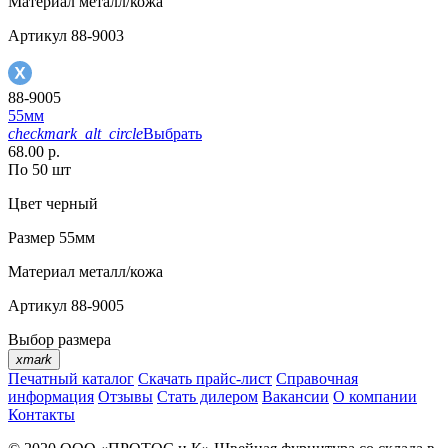
Материал
металл/кожа
Артикул
88-9003
88-9005
55мм
checkmark_alt_circle
Выбрать
68.00 р.
По 50 шт
Цвет
черный
Размер
55мм
Материал
металл/кожа
Артикул
88-9005
Выбор размера
xmark
Печатный каталог
Скачать прайс-лист
Справочная
информация
Отзывы
Стать дилером
Вакансии
О компании
Контакты