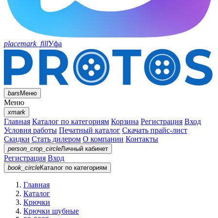
placemark_fill
Уфа
bars
Меню
Меню
xmark
Главная
Каталог по категориям
Корзина
Регистрация
Вход
Условия работы
Печатный каталог
Скачать прайс-лист
Скидки
Стать дилером
О компании
Контакты
person_crop_circle
Личный кабинет
Регистрация
Вход
book_circle
Каталог
по категориям
Главная
Каталог
Крючки
Крючки шубные