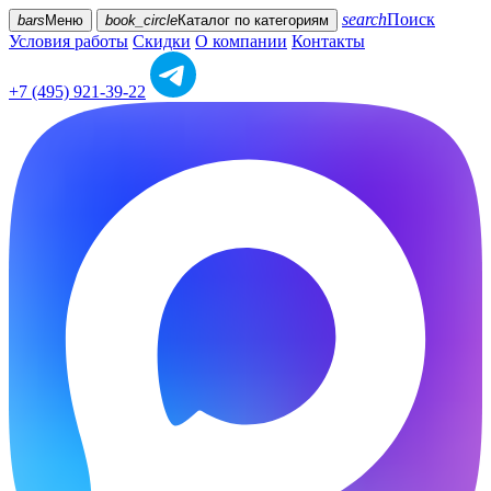
search
Поиск
bars
Меню
book_circle
Каталог
по категориям
Условия работы
Скидки
О компании
Контакты
+7 (495) 921-39-22