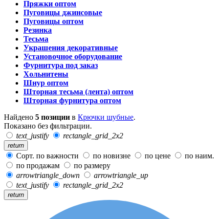
Пряжки оптом
Пуговицы джинсовые
Пуговицы оптом
Резинка
Тесьма
Украшения декоративные
Установочное оборудование
Фурнитура под заказ
Хольнитены
Шнур оптом
Шторная тесьма (лента) оптом
Шторная фурнитура оптом
Найдено
5 позиции
в
Крючки шубные
.
Показано без фильтрации.
text_justify
rectangle_grid_2x2
return
Сорт. по важности
по новизне
по цене
по наим.
по продажам
по размеру
arrowtriangle_down
arrowtriangle_up
text_justify
rectangle_grid_2x2
return