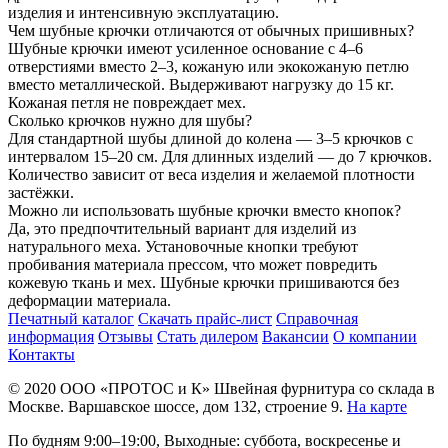
изделия и интенсивную эксплуатацию.
Чем шубные крючки отличаются от обычных пришивных?
Шубные крючки имеют усиленное основание с 4–6
отверстиями вместо 2–3, кожаную или экокожаную петлю
вместо металлической. Выдерживают нагрузку до 15 кг.
Кожаная петля не повреждает мех.
Сколько крючков нужно для шубы?
Для стандартной шубы длиной до колена — 3–5 крючков с
интервалом 15–20 см. Для длинных изделий — до 7 крючков.
Количество зависит от веса изделия и желаемой плотности
застёжки.
Можно ли использовать шубные крючки вместо кнопок?
Да, это предпочтительный вариант для изделий из
натурального меха. Установочные кнопки требуют
пробивания материала прессом, что может повредить
кожевую ткань и мех. Шубные крючки пришиваются без
деформации материала.
Печатный каталог
Скачать прайс-лист
Справочная
информация
Отзывы
Стать дилером
Вакансии
О компании
Контакты
© 2020
ООО «ПРОТОС и К»
Швейная фурнитура со склада в
Москве.
Варшавское шоссе, дом 132, строение 9.
На карте
По будням 9:00–19:00, Выходные: суббота, воскресенье и