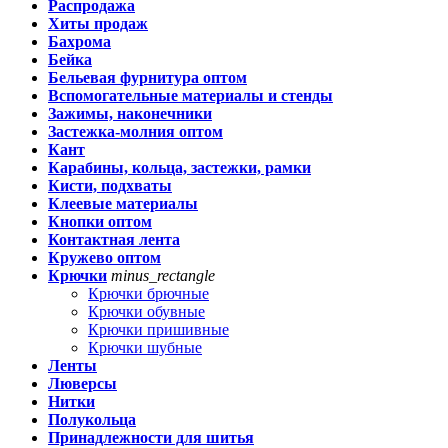
Распродажа
Хиты продаж
Бахрома
Бейка
Бельевая фурнитура оптом
Вспомогательные материалы и стенды
Зажимы, наконечники
Застежка-молния оптом
Кант
Карабины, кольца, застежки, рамки
Кисти, подхваты
Клеевые материалы
Кнопки оптом
Контактная лента
Кружево оптом
Крючки
minus_rectangle
Крючки брючные
Крючки обувные
Крючки пришивные
Крючки шубные
Ленты
Люверсы
Нитки
Полукольца
Принадлежности для шитья