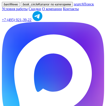
search
Поиск
bars
Меню
book_circle
Каталог
по категориям
Условия работы
Скидки
О компании
Контакты
+7 (495) 921-39-22