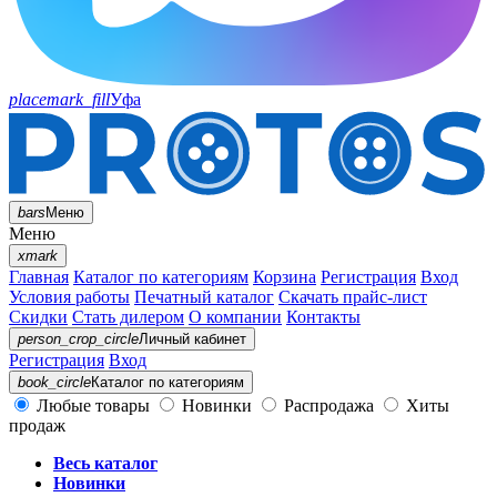
placemark_fill
Уфа
bars
Меню
Меню
xmark
Главная
Каталог по категориям
Корзина
Регистрация
Вход
Условия работы
Печатный каталог
Скачать прайс-лист
Скидки
Стать дилером
О компании
Контакты
person_crop_circle
Личный кабинет
Регистрация
Вход
book_circle
Каталог
по категориям
Любые товары
Новинки
Распродажа
Хиты
продаж
Весь каталог
Новинки