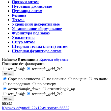
Пряжки оптом
Пуговицы джинсовые
Пуговицы оптом
Резинка
Тесьма
Украшения декоративные
Установочное оборудование
Фурнитура под заказ
Хольнитены
Шнур оптом
Шторная тесьма (лента) оптом
Шторная фурнитура оптом
Найдено
8 позиции
в
Крючки обувные
.
Показано без фильтрации.
text_justify
rectangle_grid_2x2
return
Сорт. по важности
по новизне
по цене
по наим.
по продажам
по размеру
arrowtriangle_down
arrowtriangle_up
text_justify
rectangle_grid_2x2
return
66532
Крючок обувной 22х12мм золото 66532