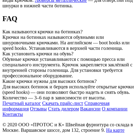
виды крючков.
Люверсы металлические
— для отверстий под
шнурки в нижней части ботинка.
FAQ
Как называются крючки на ботинках?
Крючки на ботинках называются обувными или
шнуровочными крючками. На английском — boot hooks или
speed hooks. Устанавливаются в верхней части голенища.
Как установить крючки на обувь?
Обувные крючки устанавливаются с помощью пресса или
специального инструмента. Крючок закрепляется заклёпкой с
внутренней стороны голенища. Для установки требуется
профессиональное оборудование.
Какие крючки нужны для высоких ботинок?
Для высоких ботинок и берцев используйте открытые крючки
(speed hooks) — они позволяют быстро надеть и снять обувь.
Количество — 3–6 пар в зависимости от высоты.
Печатный каталог
Скачать прайс-лист
Справочная
информация
Отзывы
Стать дилером
Вакансии
О компании
Контакты
© 2020
ООО «ПРОТОС и К»
Швейная фурнитура со склада в
Москве.
Варшавское шоссе, дом 132, строение 9.
На карте