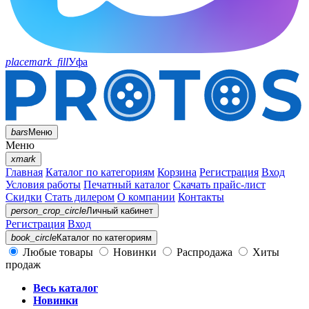
placemark_fill
Уфа
bars
Меню
Меню
xmark
Главная
Каталог по категориям
Корзина
Регистрация
Вход
Условия работы
Печатный каталог
Скачать прайс-лист
Скидки
Стать дилером
О компании
Контакты
person_crop_circle
Личный кабинет
Регистрация
Вход
book_circle
Каталог
по категориям
Любые товары
Новинки
Распродажа
Хиты
продаж
Весь каталог
Новинки