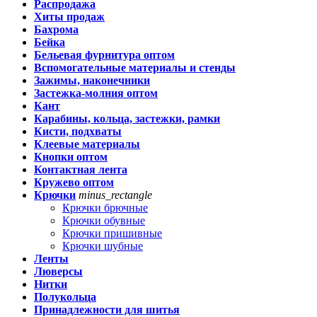
Распродажа
Хиты продаж
Бахрома
Бейка
Бельевая фурнитура оптом
Вспомогательные материалы и стенды
Зажимы, наконечники
Застежка-молния оптом
Кант
Карабины, кольца, застежки, рамки
Кисти, подхваты
Клеевые материалы
Кнопки оптом
Контактная лента
Кружево оптом
Крючки
minus_rectangle
Крючки брючные
Крючки обувные
Крючки пришивные
Крючки шубные
Ленты
Люверсы
Нитки
Полукольца
Принадлежности для шитья