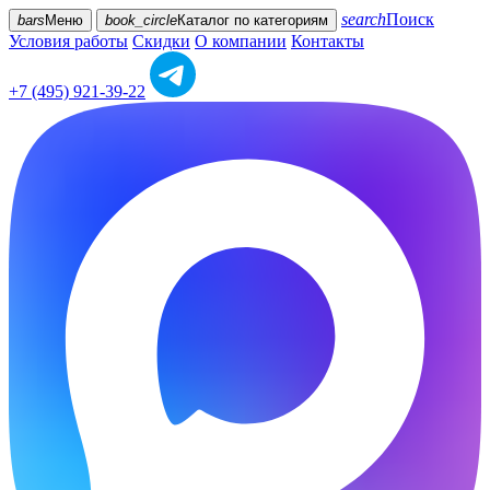
search
Поиск
bars
Меню
book_circle
Каталог
по категориям
Условия работы
Скидки
О компании
Контакты
+7 (495) 921-39-22