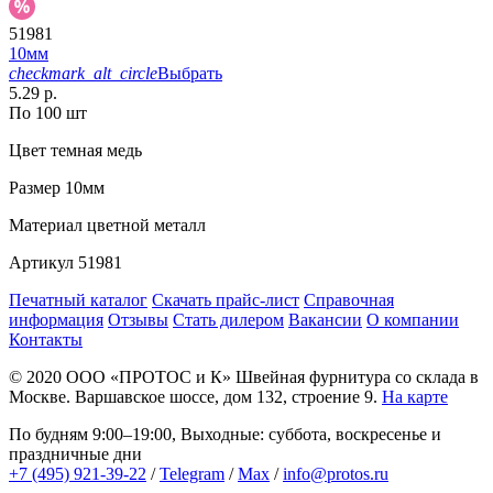
51981
10мм
checkmark_alt_circle
Выбрать
5.29 р.
По 100 шт
Цвет
темная медь
Размер
10мм
Материал
цветной металл
Артикул
51981
Печатный каталог
Скачать прайс-лист
Справочная
информация
Отзывы
Стать дилером
Вакансии
О компании
Контакты
© 2020
ООО «ПРОТОС и К»
Швейная фурнитура со склада в
Москве.
Варшавское шоссе, дом 132, строение 9.
На карте
По будням 9:00–19:00, Выходные: суббота, воскресенье и
праздничные дни
+7 (495) 921-39-22
/
Telegram
/
Max
/
info@protos.ru