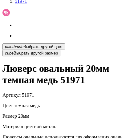
51971
paintbrush
Выбрать другой цвет
cube
Выбрать другой размер
Люверс овальный 20мм
темная медь 51971
Артикул
51971
Цвет
темная медь
Размер
20мм
Материал
цветной металл
Люверсы овальные используются для оформления оваль...