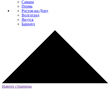
Самара
Пермь
Ростов-на-Дону
Волгоград
Якутск
Барнаул
Наверх страницы