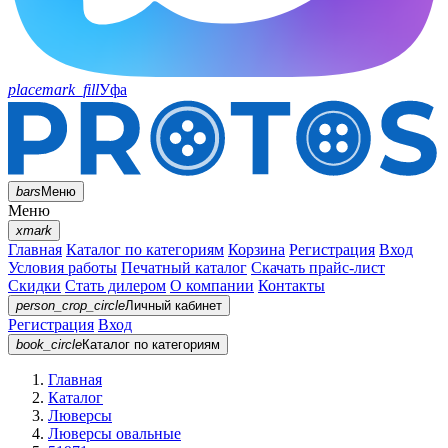
placemark_fill
Уфа
bars
Меню
Меню
xmark
Главная
Каталог по категориям
Корзина
Регистрация
Вход
Условия работы
Печатный каталог
Скачать прайс-лист
Скидки
Стать дилером
О компании
Контакты
person_crop_circle
Личный кабинет
Регистрация
Вход
book_circle
Каталог
по категориям
Главная
Каталог
Люверсы
Люверсы овальные