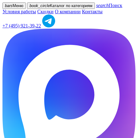
search
Поиск
bars
Меню
book_circle
Каталог
по категориям
Условия работы
Скидки
О компании
Контакты
+7 (495) 921-39-22