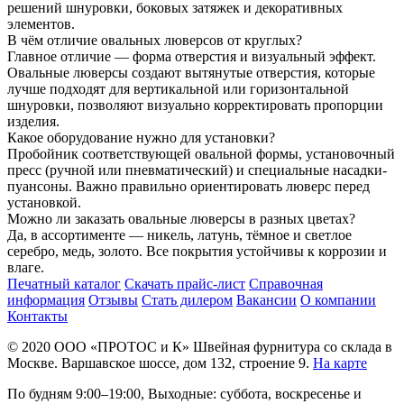
решений шнуровки, боковых затяжек и декоративных
элементов.
В чём отличие овальных люверсов от круглых?
Главное отличие — форма отверстия и визуальный эффект.
Овальные люверсы создают вытянутые отверстия, которые
лучше подходят для вертикальной или горизонтальной
шнуровки, позволяют визуально корректировать пропорции
изделия.
Какое оборудование нужно для установки?
Пробойник соответствующей овальной формы, установочный
пресс (ручной или пневматический) и специальные насадки-
пуансоны. Важно правильно ориентировать люверс перед
установкой.
Можно ли заказать овальные люверсы в разных цветах?
Да, в ассортименте — никель, латунь, тёмное и светлое
серебро, медь, золото. Все покрытия устойчивы к коррозии и
влаге.
Печатный каталог
Скачать прайс-лист
Справочная
информация
Отзывы
Стать дилером
Вакансии
О компании
Контакты
© 2020
ООО «ПРОТОС и К»
Швейная фурнитура со склада в
Москве.
Варшавское шоссе, дом 132, строение 9.
На карте
По будням 9:00–19:00, Выходные: суббота, воскресенье и