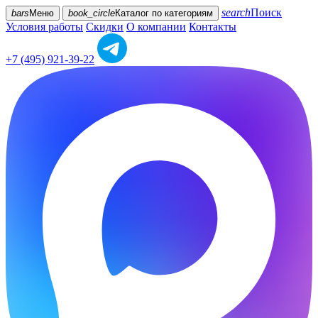
search
Поиск
bars
Меню
book_circle
Каталог
по категориям
Условия работы
Скидки
О компании
Контакты
+7 (495) 921-39-22