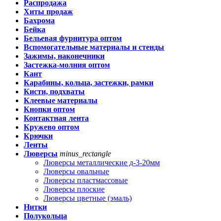
Распродажа
Хиты продаж
Бахрома
Бейка
Бельевая фурнитура оптом
Вспомогательные материалы и стенды
Зажимы, наконечники
Застежка-молния оптом
Кант
Карабины, кольца, застежки, рамки
Кисти, подхваты
Клеевые материалы
Кнопки оптом
Контактная лента
Кружево оптом
Крючки
Ленты
Люверсы
minus_rectangle
Люверсы металлические д-3-20мм
Люверсы овальные
Люверсы пластмассовые
Люверсы плоские
Люверсы цветные (эмаль)
Нитки
Полукольца