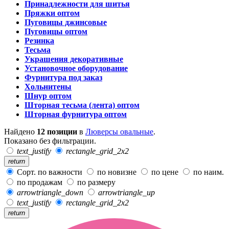
Принадлежности для шитья
Пряжки оптом
Пуговицы джинсовые
Пуговицы оптом
Резинка
Тесьма
Украшения декоративные
Установочное оборудование
Фурнитура под заказ
Хольнитены
Шнур оптом
Шторная тесьма (лента) оптом
Шторная фурнитура оптом
Найдено
12 позиции
в
Люверсы овальные
.
Показано без фильтрации.
text_justify
rectangle_grid_2x2
return
Сорт. по важности
по новизне
по цене
по наим.
по продажам
по размеру
arrowtriangle_down
arrowtriangle_up
text_justify
rectangle_grid_2x2
return