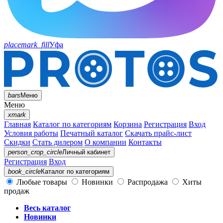
placemark_fill
Уфа
bars
Меню
Меню
xmark
Главная
Каталог по категориям
Корзина
Регистрация
Вход
Условия работы
Печатный каталог
Скачать прайс-лист
Скидки
Стать дилером
О компании
Контакты
person_crop_circle
Личный кабинет
Регистрация
Вход
book_circle
Каталог
по категориям
Любые товары
Новинки
Распродажа
Хиты
продаж
Весь каталог
Новинки