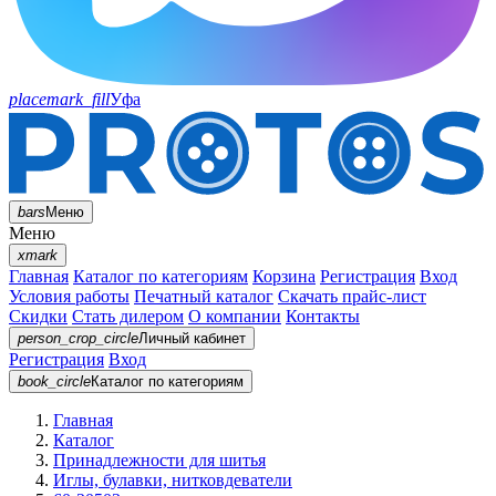
placemark_fill
Уфа
bars
Меню
Меню
xmark
Главная
Каталог по категориям
Корзина
Регистрация
Вход
Условия работы
Печатный каталог
Скачать прайс-лист
Скидки
Стать дилером
О компании
Контакты
person_crop_circle
Личный кабинет
Регистрация
Вход
book_circle
Каталог
по категориям
Главная
Каталог
Принадлежности для шитья
Иглы, булавки, нитковдеватели