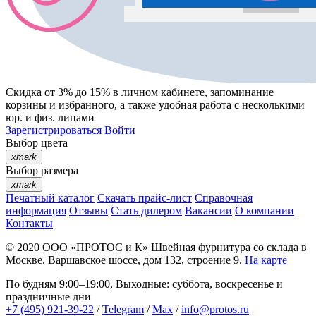
Скидка от 3% до 15%
в личном кабинете, запоминание
корзины
и
избранного
, а также удобная работа с несколькими
юр. и физ. лицами
Зарегистрироваться
Войти
Выбор цвета
xmark
Выбор размера
xmark
Печатный каталог
Скачать прайс-лист
Справочная
информация
Отзывы
Стать дилером
Вакансии
О компании
Контакты
© 2020
ООО «ПРОТОС и К»
Швейная фурнитура со склада в
Москве.
Варшавское шоссе, дом 132, строение 9.
На карте
По будням 9:00–19:00, Выходные: суббота, воскресенье и
праздничные дни
+7 (495) 921-39-22
/
Telegram
/
Max
/
info@protos.ru