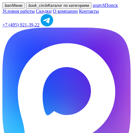
search
Поиск
bars
Меню
book_circle
Каталог
по категориям
Условия работы
Скидки
О компании
Контакты
+7 (495) 921-39-22