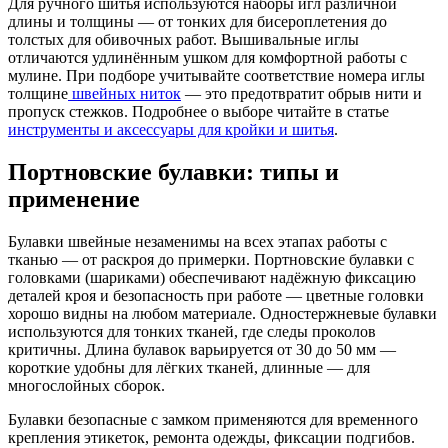
Для ручного шитья используются наборы игл различной
длины и толщины — от тонких для бисероплетения до
толстых для обивочных работ. Вышивальные иглы
отличаются удлинённым ушком для комфортной работы с
мулине. При подборе учитывайте соответствие номера иглы
толщине
швейных ниток
— это предотвратит обрыв нити и
пропуск стежков. Подробнее о выборе читайте в статье
инструменты и аксессуары для кройки и шитья
.
Портновские булавки: типы и
применение
Булавки швейные незаменимы на всех этапах работы с
тканью — от раскроя до примерки. Портновские булавки с
головками (шариками) обеспечивают надёжную фиксацию
деталей кроя и безопасность при работе — цветные головки
хорошо видны на любом материале. Одностержневые булавки
используются для тонких тканей, где следы проколов
критичны. Длина булавок варьируется от 30 до 50 мм —
короткие удобны для лёгких тканей, длинные — для
многослойных сборок.
Булавки безопасные с замком применяются для временного
крепления этикеток, ремонта одежды, фиксации подгибов.