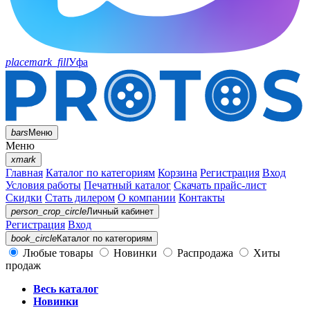
placemark_fill
Уфа
bars
Меню
Меню
xmark
Главная
Каталог по категориям
Корзина
Регистрация
Вход
Условия работы
Печатный каталог
Скачать прайс-лист
Скидки
Стать дилером
О компании
Контакты
person_crop_circle
Личный кабинет
Регистрация
Вход
book_circle
Каталог
по категориям
Любые товары
Новинки
Распродажа
Хиты
продаж
Весь каталог
Новинки