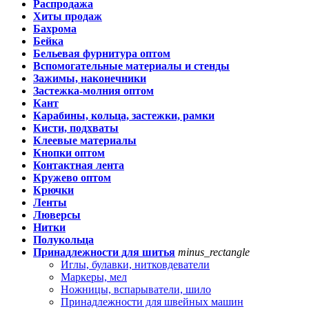
Распродажа
Хиты продаж
Бахрома
Бейка
Бельевая фурнитура оптом
Вспомогательные материалы и стенды
Зажимы, наконечники
Застежка-молния оптом
Кант
Карабины, кольца, застежки, рамки
Кисти, подхваты
Клеевые материалы
Кнопки оптом
Контактная лента
Кружево оптом
Крючки
Ленты
Люверсы
Нитки
Полукольца
Принадлежности для шитья
minus_rectangle
Иглы, булавки, нитковдеватели
Маркеры, мел
Ножницы, вспарыватели, шило
Принадлежности для швейных машин