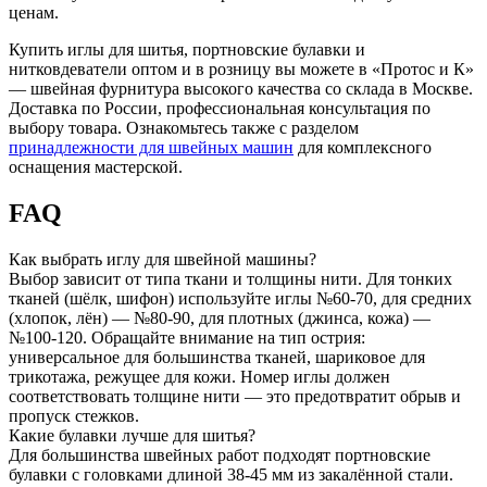
ценам.
Купить иглы для шитья, портновские булавки и
нитковдеватели оптом и в розницу вы можете в «Протос и К»
— швейная фурнитура высокого качества со склада в Москве.
Доставка по России, профессиональная консультация по
выбору товара. Ознакомьтесь также с разделом
принадлежности для швейных машин
для комплексного
оснащения мастерской.
FAQ
Как выбрать иглу для швейной машины?
Выбор зависит от типа ткани и толщины нити. Для тонких
тканей (шёлк, шифон) используйте иглы №60-70, для средних
(хлопок, лён) — №80-90, для плотных (джинса, кожа) —
№100-120. Обращайте внимание на тип острия:
универсальное для большинства тканей, шариковое для
трикотажа, режущее для кожи. Номер иглы должен
соответствовать толщине нити — это предотвратит обрыв и
пропуск стежков.
Какие булавки лучше для шитья?
Для большинства швейных работ подходят портновские
булавки с головками длиной 38-45 мм из закалённой стали.