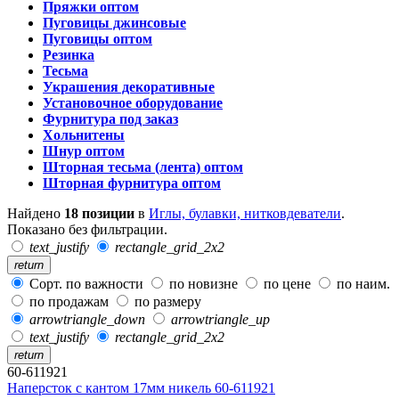
Пряжки оптом
Пуговицы джинсовые
Пуговицы оптом
Резинка
Тесьма
Украшения декоративные
Установочное оборудование
Фурнитура под заказ
Хольнитены
Шнур оптом
Шторная тесьма (лента) оптом
Шторная фурнитура оптом
Найдено
18 позиции
в
Иглы, булавки, нитковдеватели
.
Показано без фильтрации.
text_justify
rectangle_grid_2x2
return
Сорт. по важности
по новизне
по цене
по наим.
по продажам
по размеру
arrowtriangle_down
arrowtriangle_up
text_justify
rectangle_grid_2x2
return
60-611921
Наперсток с кантом 17мм никель 60-611921