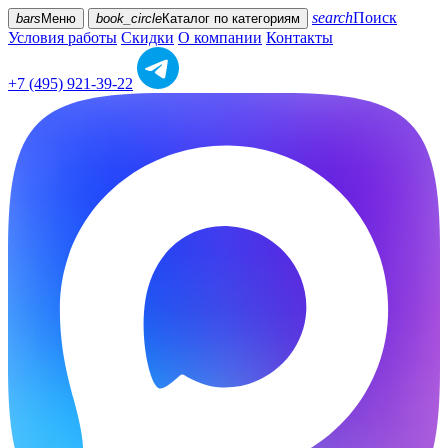
search
Поиск
bars
Меню
book_circle
Каталог
по категориям
Условия работы
Скидки
О компании
Контакты
+7 (495) 921-39-22