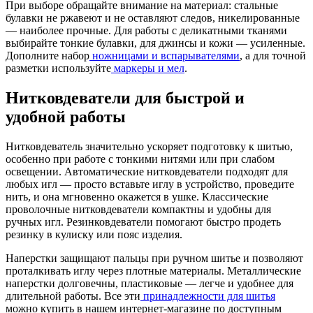
При выборе обращайте внимание на материал: стальные
булавки не ржавеют и не оставляют следов, никелированные
— наиболее прочные. Для работы с деликатными тканями
выбирайте тонкие булавки, для джинсы и кожи — усиленные.
Дополните набор
ножницами и вспарывателями
, а для точной
разметки используйте
маркеры и мел
.
Нитковдеватели для быстрой и
удобной работы
Нитковдеватель значительно ускоряет подготовку к шитью,
особенно при работе с тонкими нитями или при слабом
освещении. Автоматические нитковдеватели подходят для
любых игл — просто вставьте иглу в устройство, проведите
нить, и она мгновенно окажется в ушке. Классические
проволочные нитковдеватели компактны и удобны для
ручных игл. Резинковдеватели помогают быстро продеть
резинку в кулиску или пояс изделия.
Наперстки защищают пальцы при ручном шитье и позволяют
проталкивать иглу через плотные материалы. Металлические
наперстки долговечны, пластиковые — легче и удобнее для
длительной работы. Все эти
принадлежности для шитья
можно купить в нашем интернет-магазине по доступным