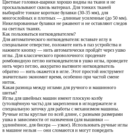
Цветные головки-шарики хорошо видны на ткани и не
проскальзывают сквозь материал. Для тонких тканей
выбирайте тонкие короткие булавки (30-35 мм), для
многослойных и плотных — длинные усиленные (до 50 мм).
Никелированные булавки не ржавеют и не оставляют следов
на светлых тканях.
Как пользоваться нитковдевателем?
Для автоматического нитковдевателя: вставьте иглу в
специальное отверстие, положите нить в паз устройства и
нажмите кнопку — нить автоматически пройдёт через ушко
иглы. Для классического проволочного: проденьте
ромбовидную петлю нитковдевателя в ушко иглы, проведите
нить через петлю, аккуратно вытяните нитковдеватель
обратно — нить окажется в игле. Этот простой инструмент
значительно экономит время, особенно при частой смене
ниток.
Какая разница между иглами для ручного и машинного
шитья?
Иглы для швейных машин имеют плоскую колбу
(утолщённую часть) для закрепления в иглодержателе и
специальную заточку для работы с механизмом машины.
Ручные иглы круглые по всей длине, с разными размерами
ушка в зависимости от назначения (для вышивки —
удлинённое, для бисера — узкое). Использовать ручные иглы
в машине нельзя — они сломаются и могут повредить