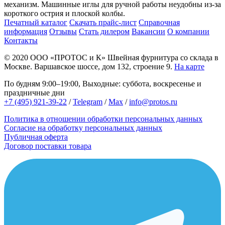
механизм. Машинные иглы для ручной работы неудобны из-за
короткого острия и плоской колбы.
Печатный каталог
Скачать прайс-лист
Справочная
информация
Отзывы
Стать дилером
Вакансии
О компании
Контакты
© 2020
ООО «ПРОТОС и К»
Швейная фурнитура со склада в
Москве.
Варшавское шоссе, дом 132, строение 9.
На карте
По будням 9:00–19:00, Выходные: суббота, воскресенье и
праздничные дни
+7 (495) 921-39-22
/
Telegram
/
Max
/
info@protos.ru
Политика в отношении обработки персональных данных
Согласие на обработку персональных данных
Публичная оферта
Договор поставки товара