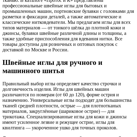
тканью. В каталоге «Протос и К» представлены
профессиональные швейные иглы для бытовых и
промышленных машин, портновские булавки с головками для
разметки и фиксации деталей, а также автоматические и
классические нитковдеватели. Мы предлагаем иглы для всех
типов материалов — от тонкого шёлка до плотной кожи и
джинсы, булавки швейные различной длины и толщины, а
также удобные приспособления для вдевания нитки. Все
товары доступны для розничных и оптовых покупок с
доставкой по Москве и России.
Швейные иглы для ручного и
машинного шитья
Правильный выбор иглы определяет качество строчки и
долговечность изделия. Иглы для швейных машин
различаются по номерам (от 60 до 120), форме острия и
назначению. Универсальные иглы подходят для большинства
тканей средней плотности, острые — для плотнотканых
материалов, закруглённые (шариковое острие) — для
трикотажа. Специализированные иглы для кожи и джинсы
имеют усиленное лезвие и режущее острие, иглы для
квилтинга — укороченное ушко для точных проколов.