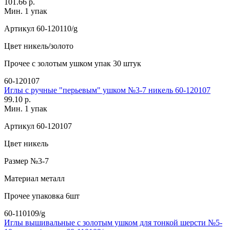
101.66 р.
Мин. 1 упак
Артикул
60-120110/g
Цвет
никель/золото
Прочее
с золотым ушком упак 30 штук
60-120107
Иглы с ручные "перьевым" ушком №3-7 никель 60-120107
99.10 р.
Мин. 1 упак
Артикул
60-120107
Цвет
никель
Размер
№3-7
Материал
металл
Прочее
упаковка 6шт
60-110109/g
Иглы вышивальные с золотым ушком для тонкой шерсти №5-