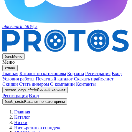
placemark_fill
Уфа
bars
Меню
Меню
xmark
Главная
Каталог по категориям
Корзина
Регистрация
Вход
Условия работы
Печатный каталог
Скачать прайс-лист
Скидки
Стать дилером
О компании
Контакты
person_crop_circle
Личный кабинет
Регистрация
Вход
book_circle
Каталог
по категориям
Главная
Каталог
Нитки
Нить-резинка спандекс