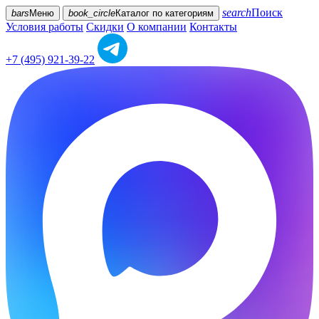
search
Поиск
bars
Меню
book_circle
Каталог
по категориям
Условия работы
Скидки
О компании
Контакты
+7 (495) 921-39-22