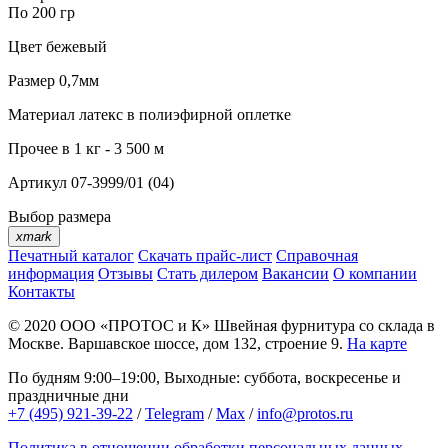
По 200 гр
Цвет
бежевый
Размер
0,7мм
Материал
латекс в полиэфирной оплетке
Прочее
в 1 кг - 3 500 м
Артикул
07-3999/01 (04)
Выбор размера
xmark
Печатный каталог
Скачать прайс-лист
Справочная
информация
Отзывы
Стать дилером
Вакансии
О компании
Контакты
© 2020
ООО «ПРОТОС и К»
Швейная фурнитура со склада в
Москве.
Варшавское шоссе, дом 132, строение 9.
На карте
По будням 9:00–19:00, Выходные: суббота, воскресенье и
праздничные дни
+7 (495) 921-39-22
/
Telegram
/
Max
/
info@protos.ru
Политика в отношении обработки персональных данных