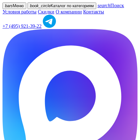
search
Поиск
bars
Меню
book_circle
Каталог
по категориям
Условия работы
Скидки
О компании
Контакты
+7 (495) 921-39-22