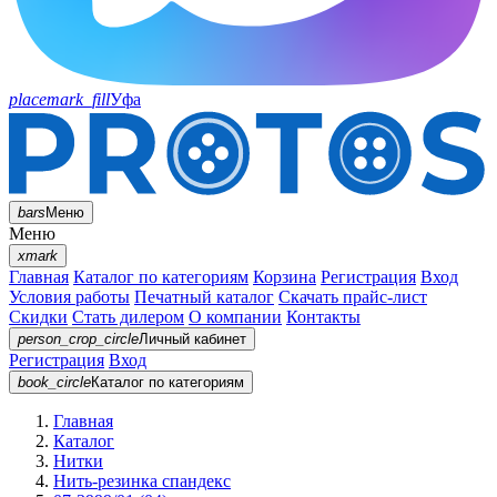
placemark_fill
Уфа
bars
Меню
Меню
xmark
Главная
Каталог по категориям
Корзина
Регистрация
Вход
Условия работы
Печатный каталог
Скачать прайс-лист
Скидки
Стать дилером
О компании
Контакты
person_crop_circle
Личный кабинет
Регистрация
Вход
book_circle
Каталог
по категориям
Главная
Каталог
Нитки
Нить-резинка спандекс