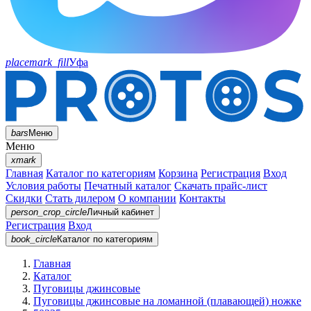
placemark_fill
Уфа
bars
Меню
Меню
xmark
Главная
Каталог по категориям
Корзина
Регистрация
Вход
Условия работы
Печатный каталог
Скачать прайс-лист
Скидки
Стать дилером
О компании
Контакты
person_crop_circle
Личный кабинет
Регистрация
Вход
book_circle
Каталог
по категориям
Главная
Каталог
Пуговицы джинсовые
Пуговицы джинсовые на ломанной (плавающей) ножке