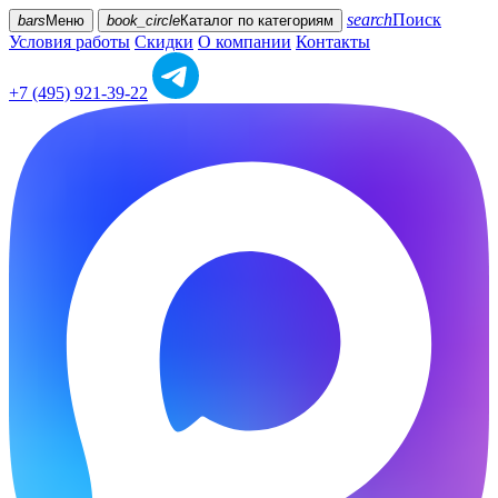
search
Поиск
bars
Меню
book_circle
Каталог
по категориям
Условия работы
Скидки
О компании
Контакты
+7 (495) 921-39-22