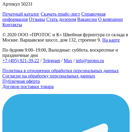
Артикул
50231
Печатный каталог
Скачать прайс-лист
Справочная
информация
Отзывы
Стать дилером
Вакансии
О компании
Контакты
© 2020
ООО «ПРОТОС и К»
Швейная фурнитура со склада в
Москве.
Варшавское шоссе, дом 132, строение 9.
На карте
По будням 9:00–19:00, Выходные: суббота, воскресенье и
праздничные дни
+7 (495) 921-39-22
/
Telegram
/
Max
/
info@protos.ru
Политика в отношении обработки персональных данных
Согласие на обработку персональных данных
Публичная оферта
Договор поставки товара