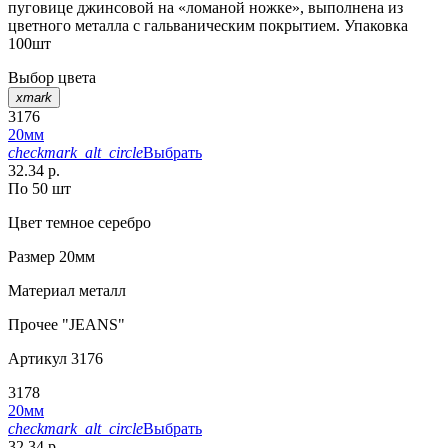
пуговице джинсовой на «ломаной ножке», выполнена из
цветного металла с гальваническим покрытием. Упаковка
100шт
Выбор цвета
xmark
3176
20мм
checkmark_alt_circle
Выбрать
32.34 р.
По 50 шт
Цвет
темное серебро
Размер
20мм
Материал
металл
Прочее
"JEANS"
Артикул
3176
3178
20мм
checkmark_alt_circle
Выбрать
32.34 р.