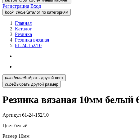
person_crop_circle
Личный кабинет
Регистрация
Вход
book_circle
Каталог
по категориям
Главная
Каталог
Резинка
Резинка вязаная
61-24-152/10
paintbrush
Выбрать другой цвет
cube
Выбрать другой размер
Резинка вязаная 10мм белый 6
Артикул
61-24-152/10
Цвет
белый
Размер
10мм