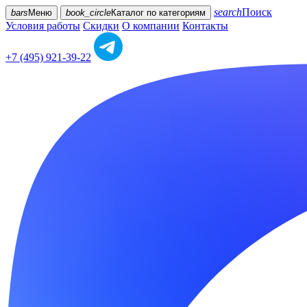
search
Поиск
bars
Меню
book_circle
Каталог
по категориям
Условия работы
Скидки
О компании
Контакты
+7 (495) 921-39-22