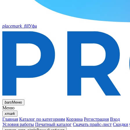
placemark_fill
Уфа
bars
Меню
Меню
xmark
Главная
Каталог по категориям
Корзина
Регистрация
Вход
Условия работы
Печатный каталог
Скачать прайс-лист
Скидки