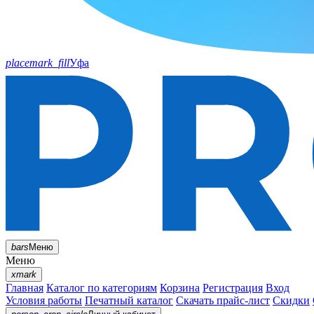
placemark_fill
Уфа
bars
Меню
Меню
xmark
Главная
Каталог по категориям
Корзина
Регистрация
Вход
Условия работы
Печатный каталог
Скачать прайс-лист
Скидки