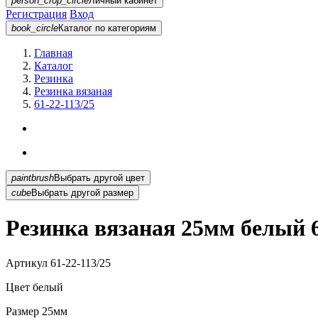
person_crop_circle
Личный кабинет
Регистрация
Вход
book_circle
Каталог
по категориям
Главная
Каталог
Резинка
Резинка вязаная
61-22-113/25
paintbrush
Выбрать другой цвет
cube
Выбрать другой размер
Резинка вязаная 25мм белый 6
Артикул
61-22-113/25
Цвет
белый
Размер
25мм