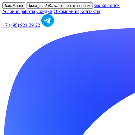
search
Поиск
bars
Меню
book_circle
Каталог
по категориям
Условия работы
Скидки
О компании
Контакты
+7 (495) 921-39-22