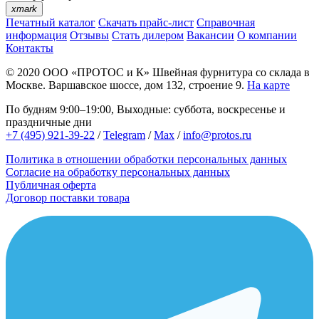
xmark
Печатный каталог
Скачать прайс-лист
Справочная
информация
Отзывы
Стать дилером
Вакансии
О компании
Контакты
© 2020
ООО «ПРОТОС и К»
Швейная фурнитура со склада в
Москве.
Варшавское шоссе, дом 132, строение 9.
На карте
По будням 9:00–19:00, Выходные: суббота, воскресенье и
праздничные дни
+7 (495) 921-39-22
/
Telegram
/
Max
/
info@protos.ru
Политика в отношении обработки персональных данных
Согласие на обработку персональных данных
Публичная оферта
Договор поставки товара