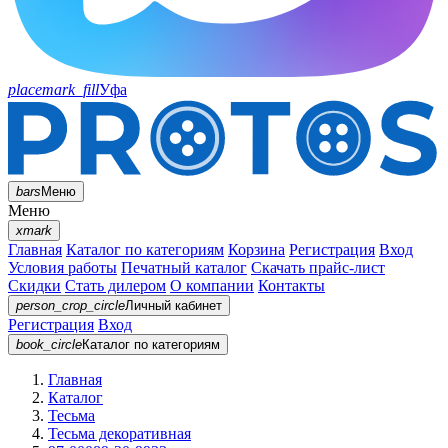
placemark_fill
Уфа
bars
Меню
Меню
xmark
Главная
Каталог по категориям
Корзина
Регистрация
Вход
Условия работы
Печатный каталог
Скачать прайс-лист
Скидки
Стать дилером
О компании
Контакты
person_crop_circle
Личный кабинет
Регистрация
Вход
book_circle
Каталог
по категориям
Главная
Каталог
Тесьма
Тесьма декоративная