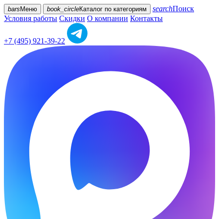
search
Поиск
bars
Меню
book_circle
Каталог
по категориям
Условия работы
Скидки
О компании
Контакты
+7 (495) 921-39-22