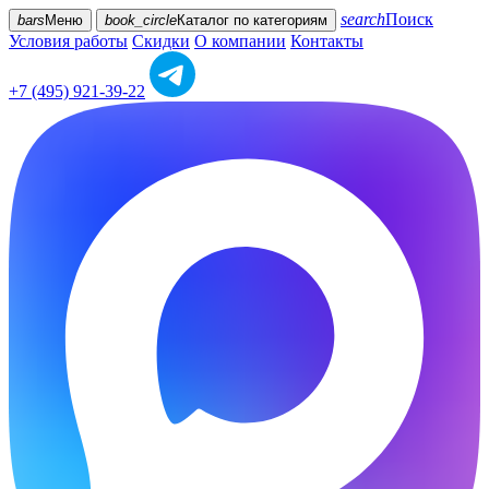
search
Поиск
bars
Меню
book_circle
Каталог
по категориям
Условия работы
Скидки
О компании
Контакты
+7 (495) 921-39-22