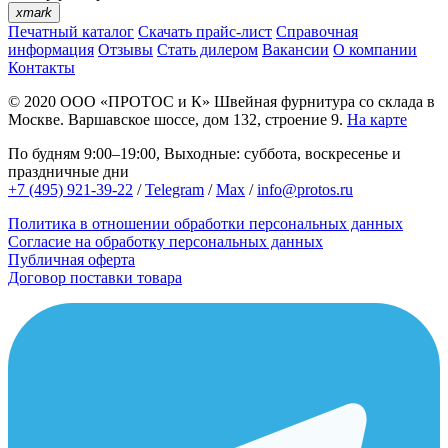
xmark
Печатный каталог
Скачать прайс-лист
Справочная
информация
Отзывы
Стать дилером
Вакансии
О компании
Контакты
© 2020
ООО «ПРОТОС и К»
Швейная фурнитура со склада в
Москве.
Варшавское шоссе, дом 132, строение 9.
На карте
По будням 9:00–19:00, Выходные: суббота, воскресенье и
праздничные дни
+7 (495) 921-39-22
/
Telegram
/
Max
/
info@protos.ru
Политика в отношении обработки персональных данных
Согласие на обработку персональных данных
Публичная оферта
Договор поставки товара