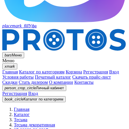
placemark_fill
Уфа
bars
Меню
Меню
xmark
Главная
Каталог по категориям
Корзина
Регистрация
Вход
Условия работы
Печатный каталог
Скачать прайс-лист
Скидки
Стать дилером
О компании
Контакты
person_crop_circle
Личный кабинет
Регистрация
Вход
book_circle
Каталог
по категориям
Главная
Каталог
Тесьма
Тесьма декоративная