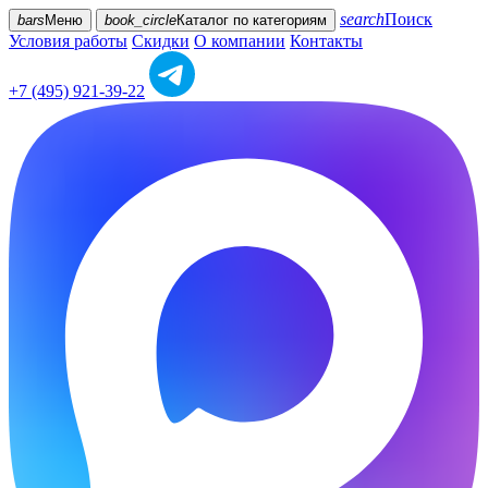
search
Поиск
bars
Меню
book_circle
Каталог
по категориям
Условия работы
Скидки
О компании
Контакты
+7 (495) 921-39-22