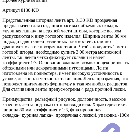
Прочее
куриная лапка
Артикул
8130-KD
Представленная шторная лента арт. 8130-KD прозрачная
предназначена для создания красивых объемных складок
«куриная лапка» на верхней части шторы, которые веером
распускаются к низу готового изделия. Ширина ленты 80 мм
подходит для тканей различных плотностей, отлично
драпирует мягкие прозрачные ткани. Чтобы получить 1 метр
готовой шторы, необходимо купить 3,00 метра монтажной
ленты, т.к. лента четко фиксирует складки и имеет
коэффициент 1:3. Основание «лапки» возможно декорировать
обтяжными или декоративными пуговицами. Лента
изготовлена из полиэстера, имеет высокую устойчивость к
усадке, легкость и четкость стягивания. Лента прозрачная, что
позволяет притачивать фурнитуру к тканям любых расцветок.
Для стягивания ленты предусмотрены 4 ряда прочной лески.
Преимущества: рельефный рисунок, долговечность, высокое
качество, лента под заказ от производителя. Характеристики:
ширина 80 мм, коэффициент 1:3, фиксированная
складка-«куриная лапка», прозрачная с леской, упаковка -100м