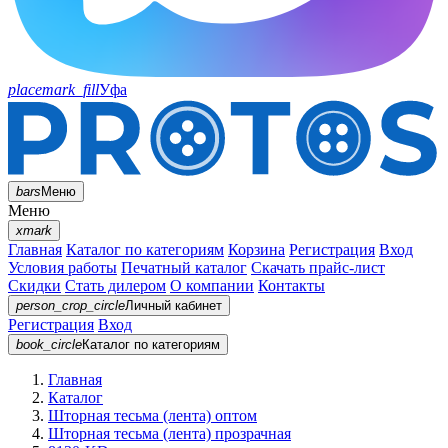
placemark_fill
Уфа
bars
Меню
Меню
xmark
Главная
Каталог по категориям
Корзина
Регистрация
Вход
Условия работы
Печатный каталог
Скачать прайс-лист
Скидки
Стать дилером
О компании
Контакты
person_crop_circle
Личный кабинет
Регистрация
Вход
book_circle
Каталог
по категориям
Главная
Каталог
Шторная тесьма (лента) оптом
Шторная тесьма (лента) прозрачная