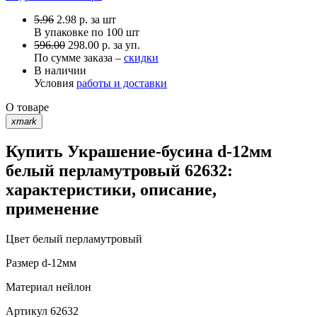
5.96
2.98
р.
за шт
В упаковке по
100 шт
596.00
298.00 р. за уп.
По сумме заказа –
скидки
В наличии
Условия
работы и доставки
О товаре
xmark
Купить Украшение-бусина d-12мм
белый перламутровый 62632:
характеристики, описание,
применение
Цвет
белый перламутровый
Размер
d-12мм
Материал
нейлон
Артикул
62632