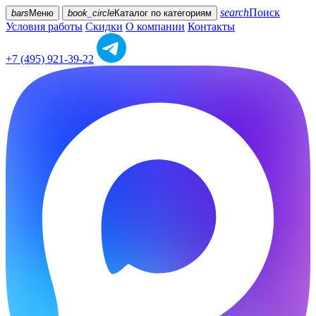
search
Поиск
bars
Меню
book_circle
Каталог
по категориям
Условия работы
Скидки
О компании
Контакты
+7 (495) 921-39-22