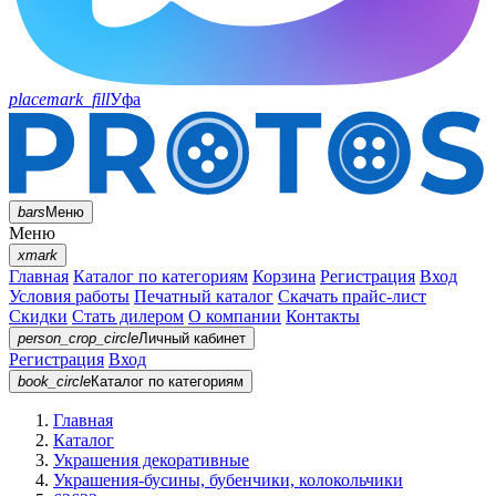
placemark_fill
Уфа
bars
Меню
Меню
xmark
Главная
Каталог по категориям
Корзина
Регистрация
Вход
Условия работы
Печатный каталог
Скачать прайс-лист
Скидки
Стать дилером
О компании
Контакты
person_crop_circle
Личный кабинет
Регистрация
Вход
book_circle
Каталог
по категориям
Главная
Каталог
Украшения декоративные
Украшения-бусины, бубенчики, колокольчики