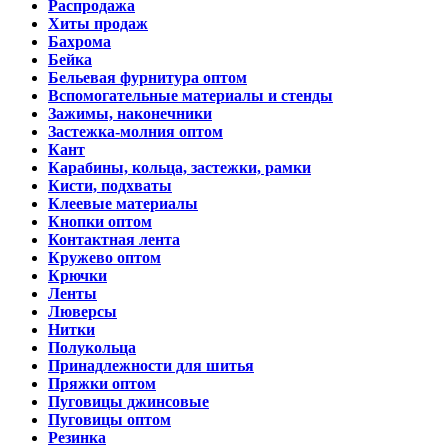
Распродажа
Хиты продаж
Бахрома
Бейка
Бельевая фурнитура оптом
Вспомогательные материалы и стенды
Зажимы, наконечники
Застежка-молния оптом
Кант
Карабины, кольца, застежки, рамки
Кисти, подхваты
Клеевые материалы
Кнопки оптом
Контактная лента
Кружево оптом
Крючки
Ленты
Люверсы
Нитки
Полукольца
Принадлежности для шитья
Пряжки оптом
Пуговицы джинсовые
Пуговицы оптом
Резинка