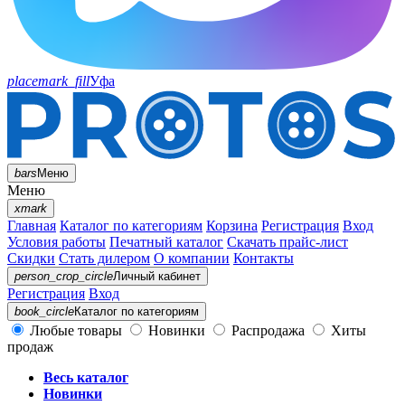
placemark_fill
Уфа
bars
Меню
Меню
xmark
Главная
Каталог по категориям
Корзина
Регистрация
Вход
Условия работы
Печатный каталог
Скачать прайс-лист
Скидки
Стать дилером
О компании
Контакты
person_crop_circle
Личный кабинет
Регистрация
Вход
book_circle
Каталог
по категориям
Любые товары
Новинки
Распродажа
Хиты
продаж
Весь каталог
Новинки