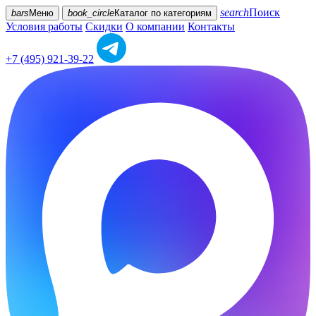
search
Поиск
bars
Меню
book_circle
Каталог
по категориям
Условия работы
Скидки
О компании
Контакты
+7 (495) 921-39-22