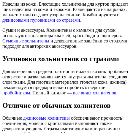
Изделия из кожи. Блестящие хольнитены для курток придают
шик изделиям из кожи и экокожи. Размещаются на лацканах,
манжетах или создают узор на спинке. Комбинируются с
джинсовыми пуговицами со стразами
.
Сумки и аксессуары. Хольнитены с камнями для сумок
используются для декора клатчей, кросс-боди и шопперов.
Сумочные хольнитены
и декоративные заклёпки со стразами
подходят для авторских аксессуаров.
Установка хольнитенов со стразами
Для материалов средней плотности ножка-гвоздик пробивает
отверстие и развальцовывается внутри хольнитена, соединяя
слои ткани. Для плотных материалов (толстая кожа, джинса)
рекомендуется предварительно пробить отверстие
пробойником
. Полный каталог —
все виды холнитенов
.
Отличие от обычных холнитенов
Обычные
джинсовые холнитены
обеспечивают прочность
соединения, модели с кристаллами выполняют также
декоративную роль. Стразы имитируют камни различных