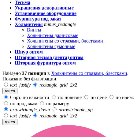
Тесьма
Украшения декоративные
Установочное оборудование
Фурнитура под заказ
Хольнитены
minus_rectangle
Винты
Хольнитены джинсовые
Хольнитены со стразами, блестками
Хольнитены сумочные
Шнур оптом
Шторная тесьма (лента) оптом
Шторная фурнитура оптом
Найдено
37 позиции
в
Хольнитены со стразами, блестками
.
Показано без фильтрации.
text_justify
rectangle_grid_2x2
return
Сорт. по важности
по новизне
по цене
по наим.
по продажам
по размеру
arrowtriangle_down
arrowtriangle_up
text_justify
rectangle_grid_2x2
return