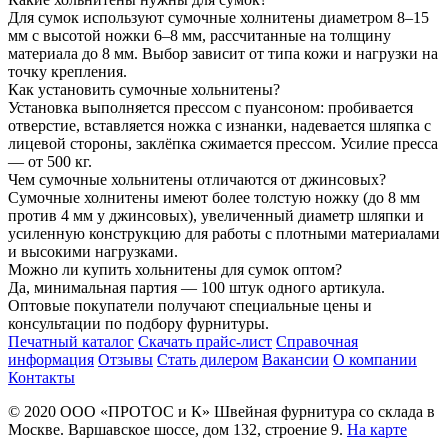
Для сумок используют сумочные холнитены диаметром 8–15
мм с высотой ножки 6–8 мм, рассчитанные на толщину
материала до 8 мм. Выбор зависит от типа кожи и нагрузки на
точку крепления.
Как установить сумочные хольнитены?
Установка выполняется прессом с пуансоном: пробивается
отверстие, вставляется ножка с изнанки, надевается шляпка с
лицевой стороны, заклёпка сжимается прессом. Усилие пресса
— от 500 кг.
Чем сумочные хольнитены отличаются от джинсовых?
Сумочные холнитены имеют более толстую ножку (до 8 мм
против 4 мм у джинсовых), увеличенный диаметр шляпки и
усиленную конструкцию для работы с плотными материалами
и высокими нагрузками.
Можно ли купить хольнитены для сумок оптом?
Да, минимальная партия — 100 штук одного артикула.
Оптовые покупатели получают специальные цены и
консультации по подбору фурнитуры.
Печатный каталог
Скачать прайс-лист
Справочная
информация
Отзывы
Стать дилером
Вакансии
О компании
Контакты
© 2020
ООО «ПРОТОС и К»
Швейная фурнитура со склада в
Москве.
Варшавское шоссе, дом 132, строение 9.
На карте