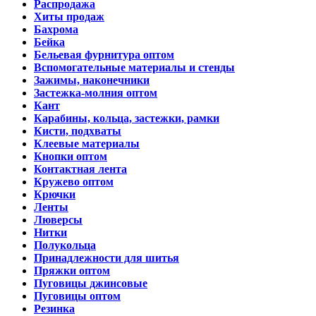
Распродажа
Хиты продаж
Бахрома
Бейка
Бельевая фурнитура оптом
Вспомогательные материалы и стенды
Зажимы, наконечники
Застежка-молния оптом
Кант
Карабины, кольца, застежки, рамки
Кисти, подхваты
Клеевые материалы
Кнопки оптом
Контактная лента
Кружево оптом
Крючки
Ленты
Люверсы
Нитки
Полукольца
Принадлежности для шитья
Пряжки оптом
Пуговицы джинсовые
Пуговицы оптом
Резинка