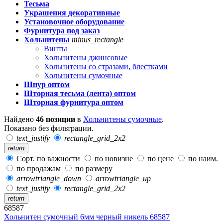
Тесьма
Украшения декоративные
Установочное оборудование
Фурнитура под заказ
Хольнитены
minus_rectangle
Винты
Хольнитены джинсовые
Хольнитены со стразами, блестками
Хольнитены сумочные
Шнур оптом
Шторная тесьма (лента) оптом
Шторная фурнитура оптом
Найдено
46 позиции
в
Хольнитены сумочные
.
Показано без фильтрации.
text_justify
rectangle_grid_2x2
return
Сорт. по важности
по новизне
по цене
по наим.
по продажам
по размеру
arrowtriangle_down
arrowtriangle_up
text_justify
rectangle_grid_2x2
return
68587
Хольнитен сумочный 6мм черный никель 68587