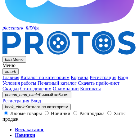
placemark_fill
Уфа
bars
Меню
Меню
xmark
Главная
Каталог по категориям
Корзина
Регистрация
Вход
Условия работы
Печатный каталог
Скачать прайс-лист
Скидки
Стать дилером
О компании
Контакты
person_crop_circle
Личный кабинет
Регистрация
Вход
book_circle
Каталог
по категориям
Любые товары
Новинки
Распродажа
Хиты
продаж
Весь каталог
Новинки