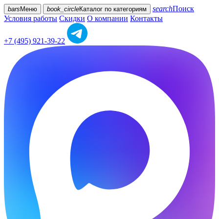
search
Поиск
bars
Меню
book_circle
Каталог
по категориям
Условия работы
Скидки
О компании
Контакты
+7 (495) 921-39-22