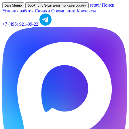
search
Поиск
bars
Меню
book_circle
Каталог
по категориям
Условия работы
Скидки
О компании
Контакты
+7 (495) 921-39-22