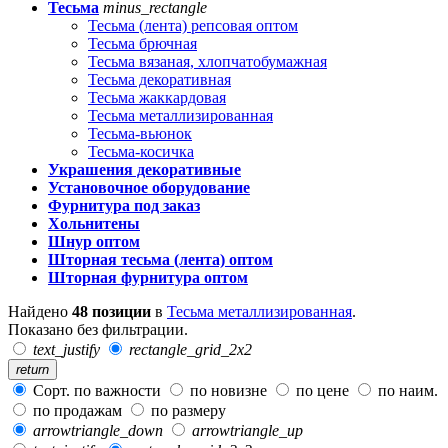
Тесьма
minus_rectangle
Тесьма (лента) репсовая оптом
Тесьма брючная
Тесьма вязаная, хлопчатобумажная
Тесьма декоративная
Тесьма жаккардовая
Тесьма металлизированная
Тесьма-вьюнок
Тесьма-косичка
Украшения декоративные
Установочное оборудование
Фурнитура под заказ
Хольнитены
Шнур оптом
Шторная тесьма (лента) оптом
Шторная фурнитура оптом
Найдено
48 позиции
в
Тесьма металлизированная
.
Показано без фильтрации.
text_justify
rectangle_grid_2x2
return
Сорт. по важности
по новизне
по цене
по наим.
по продажам
по размеру
arrowtriangle_down
arrowtriangle_up