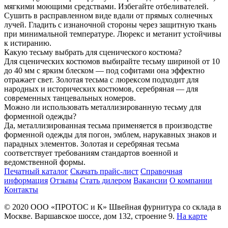
мягкими моющими средствами. Избегайте отбеливателей.
Сушить в расправленном виде вдали от прямых солнечных
лучей. Гладить с изнаночной стороны через защитную ткань
при минимальной температуре. Люрекс и метанит устойчивы
к истиранию.
Какую тесьму выбрать для сценического костюма?
Для сценических костюмов выбирайте тесьму шириной от 10
до 40 мм с ярким блеском — под софитами она эффектно
отражает свет. Золотая тесьма с люрексом подходит для
народных и исторических костюмов, серебряная — для
современных танцевальных номеров.
Можно ли использовать металлизированную тесьму для
форменной одежды?
Да, металлизированная тесьма применяется в производстве
форменной одежды для погон, эмблем, нарукавных знаков и
парадных элементов. Золотая и серебряная тесьма
соответствует требованиям стандартов военной и
ведомственной формы.
Печатный каталог
Скачать прайс-лист
Справочная
информация
Отзывы
Стать дилером
Вакансии
О компании
Контакты
© 2020
ООО «ПРОТОС и К»
Швейная фурнитура со склада в
Москве.
Варшавское шоссе, дом 132, строение 9.
На карте