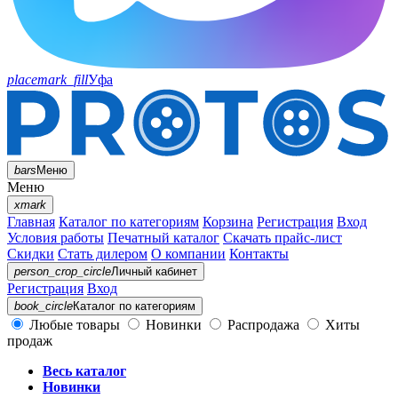
placemark_fill
Уфа
bars
Меню
Меню
xmark
Главная
Каталог по категориям
Корзина
Регистрация
Вход
Условия работы
Печатный каталог
Скачать прайс-лист
Скидки
Стать дилером
О компании
Контакты
person_crop_circle
Личный кабинет
Регистрация
Вход
book_circle
Каталог
по категориям
Любые товары
Новинки
Распродажа
Хиты
продаж
Весь каталог
Новинки