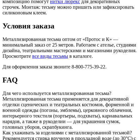
композицию помогут
нитки люрекс
для декоративных
строчек. Монтаж: тесьму можно пришить или зафиксировать
силиконовым клеем.
Условия заказа
Металлизированная тесьма оптом от «Протос и К» —
минимальный заказ от 25 метров. Работаем с ателье, студиями
дизайна, театральными мастерскими и магазинами рукоделия.
Просмотрите
все виды тесьмы
в каталоге.
Для оформления заказа звоните 8-800-775-39-22.
FAQ
Для чего используется металлизированная тесьма?
Металлизированная тесьма применяется для декоративной
отделки сценических и театральных костюмов, форменной и
военной одежды (погоны, эмблемы), церковного облачения,
интерьерного текстиля (портьеры, подхваты), карнавальных
нарядов, а также в рукоделии — для украшения сумок,
головных уборов, скрапбукинга.
Как ухаживать за изделиями с металлизированной тесьмой?
Рекомендуется стирка вручную в прохладной воде (до 30°C) с