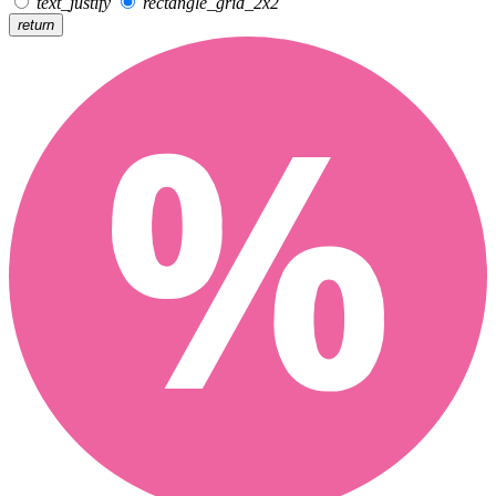
text_justify
rectangle_grid_2x2
return