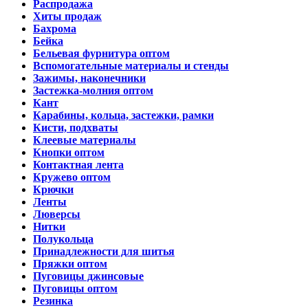
Распродажа
Хиты продаж
Бахрома
Бейка
Бельевая фурнитура оптом
Вспомогательные материалы и стенды
Зажимы, наконечники
Застежка-молния оптом
Кант
Карабины, кольца, застежки, рамки
Кисти, подхваты
Клеевые материалы
Кнопки оптом
Контактная лента
Кружево оптом
Крючки
Ленты
Люверсы
Нитки
Полукольца
Принадлежности для шитья
Пряжки оптом
Пуговицы джинсовые
Пуговицы оптом
Резинка