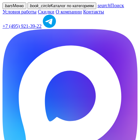
search
Поиск
bars
Меню
book_circle
Каталог
по категориям
Условия работы
Скидки
О компании
Контакты
+7 (495) 921-39-22