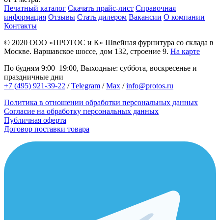
Печатный каталог
Скачать прайс-лист
Справочная
информация
Отзывы
Стать дилером
Вакансии
О компании
Контакты
© 2020
ООО «ПРОТОС и К»
Швейная фурнитура со склада в
Москве.
Варшавское шоссе, дом 132, строение 9.
На карте
По будням 9:00–19:00, Выходные: суббота, воскресенье и
праздничные дни
+7 (495) 921-39-22
/
Telegram
/
Max
/
info@protos.ru
Политика в отношении обработки персональных данных
Согласие на обработку персональных данных
Публичная оферта
Договор поставки товара