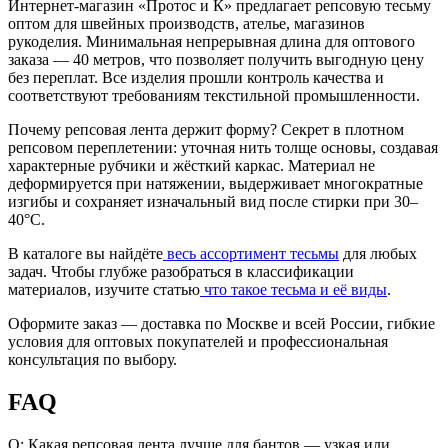
Интернет-магазин «Протос и К» предлагает репсовую тесьму
оптом для швейных производств, ателье, магазинов
рукоделия. Минимальная непрерывная длина для оптового
заказа — 40 метров, что позволяет получить выгодную цену
без переплат. Все изделия прошли контроль качества и
соответствуют требованиям текстильной промышленности.
Почему репсовая лента держит форму? Секрет в плотном
репсовом переплетении: уточная нить толще основы, создавая
характерные рубчики и жёсткий каркас. Материал не
деформируется при натяжении, выдерживает многократные
изгибы и сохраняет изначальный вид после стирки при 30–
40°C.
В каталоге вы найдёте
весь ассортимент тесьмы
для любых
задач. Чтобы глубже разобраться в классификации
материалов, изучите статью
что такое тесьма и её виды
.
Оформите заказ — доставка по Москве и всей России, гибкие
условия для оптовых покупателей и профессиональная
консультация по выбору.
FAQ
Q: Какая репсовая лента лучше для бантов — узкая или