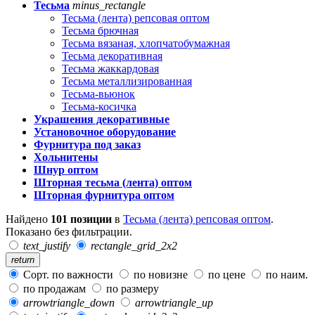
Тесьма
minus_rectangle
Тесьма (лента) репсовая оптом
Тесьма брючная
Тесьма вязаная, хлопчатобумажная
Тесьма декоративная
Тесьма жаккардовая
Тесьма металлизированная
Тесьма-вьюнок
Тесьма-косичка
Украшения декоративные
Установочное оборудование
Фурнитура под заказ
Хольнитены
Шнур оптом
Шторная тесьма (лента) оптом
Шторная фурнитура оптом
Найдено
101 позиции
в
Тесьма (лента) репсовая оптом
.
Показано без фильтрации.
text_justify
rectangle_grid_2x2
return
Сорт. по важности
по новизне
по цене
по наим.
по продажам
по размеру
arrowtriangle_down
arrowtriangle_up