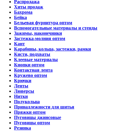
Распродажа
Хиты продаж
Бахрома
Бейка
Бельевая фурнитура оптом
Вспомогательные материалы и стенды
Зажимы, наконечники
Застежка-молния оптом
Кант
Карабины, кольца, застежки, рамки
Кисти, подхваты
Клеевые материалы
Кнопки оптом
Контактная лента
Кружево оптом
Крючки
Ленты
Люверсы
Нитки
Полукольца
Принадлежности для шитья
Пряжки оптом
Пуговицы джинсовые
Пуговицы оптом
Резинка