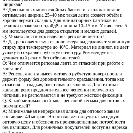
широкая?
A: Для пышных многослойных бантов и заколок канзаши
оптимальна ширина 25–40 мм: такая лента создаёт объём и
хорошо держит складки. Для миниатюрных бантиков на
резинки и заколки подойдёт ширина 10–15 мм. Узкая лента 5
мм используется для декора открыток и мелких деталей.
Q: Можно ли стирать изделия с репсовой лентой?
A: Да, репсовая тесьма из полиэстера выдерживает машинную
стирку при температуре до 40°C. Материал не линяет, не даёт
усадку и сохраняет рубчатую текстуру. Рекомендуется
деликатный режим без отбеливателей.
Q: Чем отличается репсовая лента от атласной при работе с
канзаши?
A: Репсовая лента имеет матовую рубчатую поверхность и
держит форму без дополнительного крахмаления, тогда как
атласная — гладкая, блестящая и скользкая. Для техники
канзаши репс предпочтительнее: лепестки получаются
чёткими, не расползаются и не требуют жёсткой фиксации.
Q: Какой минимальный заказ репсовой тесьмы для оптовых
покупателей?
A: Минимальная непрерывная длина для оптового заказа
составляет 40 метров. Это позволяет получить выгодную
оптовую цену и обеспечить производственные потребности
без излишков. Для розничных покупателей доступна нарезка
от 1 метра.