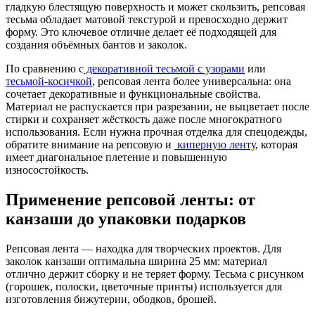
гладкую блестящую поверхность и может скользить, репсовая
тесьма обладает матовой текстурой и превосходно держит
форму. Это ключевое отличие делает её подходящей для
создания объёмных бантов и заколок.
По сравнению с
декоративной тесьмой с узорами
или
тесьмой-косичкой
, репсовая лента более универсальна: она
сочетает декоративные и функциональные свойства.
Материал не распускается при разрезании, не выцветает после
стирки и сохраняет жёсткость даже после многократного
использования. Если нужна прочная отделка для спецодежды,
обратите внимание на репсовую и
киперную ленту
, которая
имеет диагональное плетение и повышенную
износостойкость.
Применение репсовой ленты: от
канзаши до упаковки подарков
Репсовая лента — находка для творческих проектов. Для
заколок канзаши оптимальна ширина 25 мм: материал
отлично держит сборку и не теряет форму. Тесьма с рисунком
(горошек, полоски, цветочные принты) используется для
изготовления бижутерии, ободков, брошей.