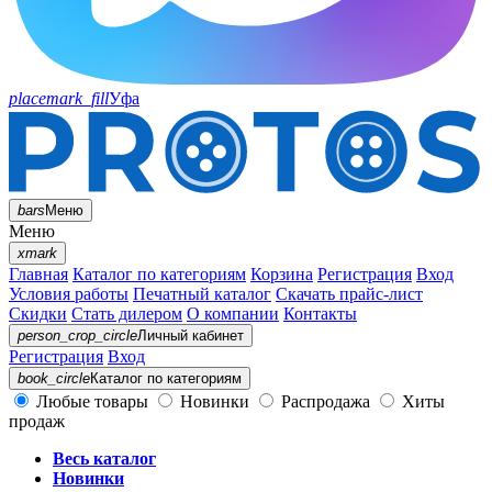
placemark_fill
Уфа
bars
Меню
Меню
xmark
Главная
Каталог по категориям
Корзина
Регистрация
Вход
Условия работы
Печатный каталог
Скачать прайс-лист
Скидки
Стать дилером
О компании
Контакты
person_crop_circle
Личный кабинет
Регистрация
Вход
book_circle
Каталог
по категориям
Любые товары
Новинки
Распродажа
Хиты
продаж
Весь каталог
Новинки