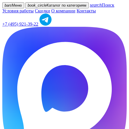
search
Поиск
bars
Меню
book_circle
Каталог
по категориям
Условия работы
Скидки
О компании
Контакты
+7 (495) 921-39-22