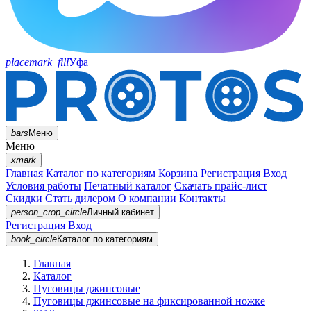
placemark_fill
Уфа
bars
Меню
Меню
xmark
Главная
Каталог по категориям
Корзина
Регистрация
Вход
Условия работы
Печатный каталог
Скачать прайс-лист
Скидки
Стать дилером
О компании
Контакты
person_crop_circle
Личный кабинет
Регистрация
Вход
book_circle
Каталог
по категориям
Главная
Каталог
Пуговицы джинсовые
Пуговицы джинсовые на фиксированной ножке