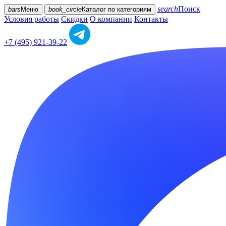
search
Поиск
bars
Меню
book_circle
Каталог
по категориям
Условия работы
Скидки
О компании
Контакты
+7 (495) 921-39-22