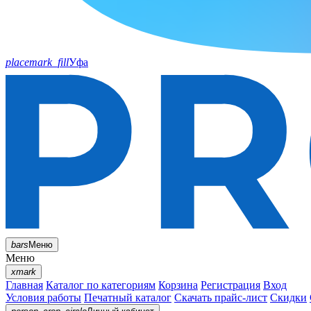
placemark_fill
Уфа
bars
Меню
Меню
xmark
Главная
Каталог по категориям
Корзина
Регистрация
Вход
Условия работы
Печатный каталог
Скачать прайс-лист
Скидки