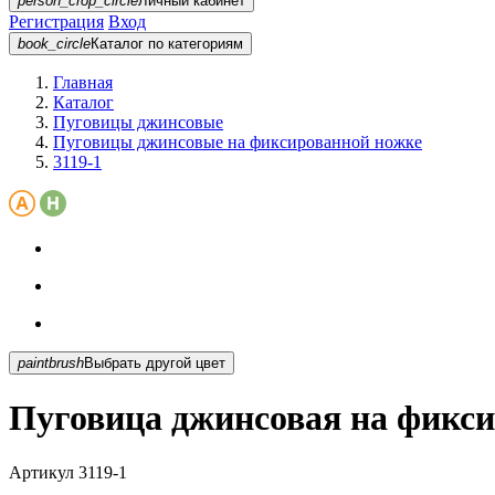
person_crop_circle
Личный кабинет
Регистрация
Вход
book_circle
Каталог
по категориям
Главная
Каталог
Пуговицы джинсовые
Пуговицы джинсовые на фиксированной ножке
3119-1
paintbrush
Выбрать другой цвет
Пуговица джинсовая на фикси
Артикул
3119-1